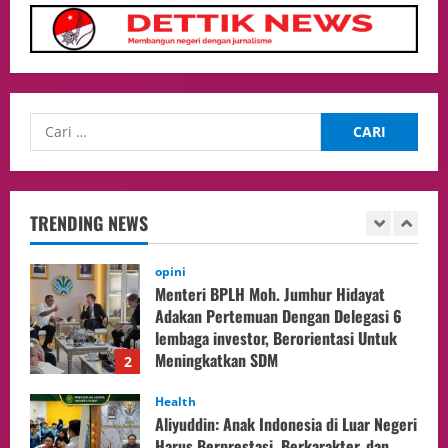
Culture
Pengadilan Agama Jakarta Pusat
Selesaikan 25 Perkara Isbat Nikah bagi
WNI di Johor Bahru
1
06/08/2026
opini
Menteri BPLH Moh. Jumhur Hidayat
Adakan Pertemuan Dengan Delegasi 6
lembaga investor, Berorientasi Untuk
TRENDING NEWS
Meningkatkan SDM
2
05/08/2026
Health
Aliyuddin: Anak Indonesia di Luar Negeri
Harus Berprestasi, Berkarakter, dan
Menjaga Nama Baik Bangsa
3
05/08/2026
Event
Putusan Diundur Lagi, Pernyataan
Hakim pada Sidang Sebelumnya Jadi