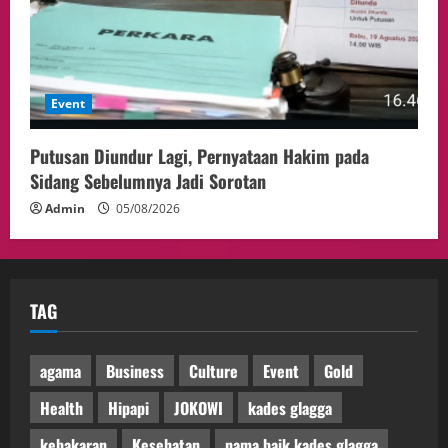
Event
Putusan Diundur Lagi, Pernyataan Hakim pada
Sidang Sebelumnya Jadi Sorotan
Admin
05/08/2026
TAG
agama
Business
Culture
Event
Gold
Health
Hipapi
JOKOWI
kades glagga
kebakaran
Kesehatan
nama baik kades glagga