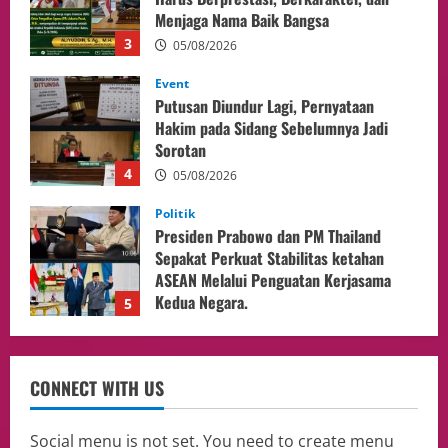
Sorotan
4
05/08/2026
Politik
Presiden Prabowo dan PM Thailand
Sepakat Perkuat Stabilitas ketahan
ASEAN Melalui Penguatan Kerjasama
Kedua Negara.
5
04/08/2026
Culture
Pengadilan Agama Jakarta Pusat
Selesaikan 25 Perkara Isbat Nikah bagi
WNI di Johor Bahru
1
06/08/2026
opini
Menteri BPLH Moh. Jumhur Hidayat
CONNECT WITH US
Adakan Pertemuan Dengan Delegasi 6
lembaga investor, Berorientasi Untuk
Meningkatkan SDM
2
Social menu is not set. You need to create menu