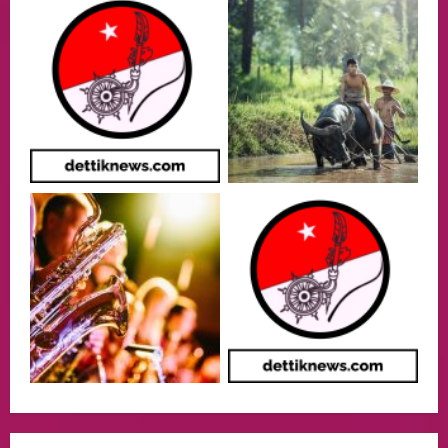
lembaga investor, Berorientasi Untuk
Meningkatkan SDM
2
05/08/2026
Health
Aliyuddin: Anak Indonesia di Luar Negeri
Harus Berprestasi, Berkarakter, dan
Menjaga Nama Baik Bangsa
3
05/08/2026
Event
Putusan Diundur Lagi, Pernyataan
Hakim pada Sidang Sebelumnya Jadi
Sorotan
4
05/08/2026
Politik
Presiden Prabowo dan PM Thailand
Sepakat Perkuat Stabilitas ketahan
ASEAN Melalui Penguatan Kerjasama
Kedua Negara.
5
04/08/2026