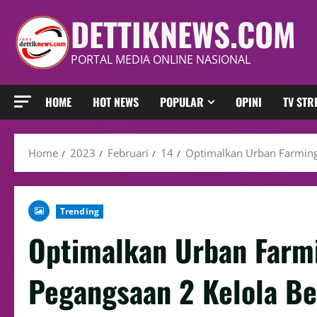
DETTIKNEWS.COM
PORTAL MEDIA ONLINE NASIONAL
HOME
HOT NEWS
POPULAR
OPINI
TV ST
Home
2023
Februari
14
Optimalkan Urban Farming
Trending
Optimalkan Urban Farm
Pegangsaan 2 Kelola B