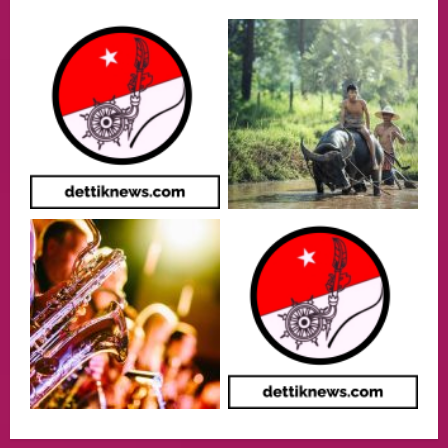
Adakan Pertemuan Dengan Delegasi 6
lembaga investor, Berorientasi Untuk
Meningkatkan SDM
2
05/08/2026
Health
Aliyuddin: Anak Indonesia di Luar Negeri
Harus Berprestasi, Berkarakter, dan
Menjaga Nama Baik Bangsa
3
05/08/2026
Event
Putusan Diundur Lagi, Pernyataan
Hakim pada Sidang Sebelumnya Jadi
Sorotan
4
05/08/2026
Politik
Presiden Prabowo dan PM Thailand
Sepakat Perkuat Stabilitas ketahan
ASEAN Melalui Penguatan Kerjasama
Kedua Negara.
5