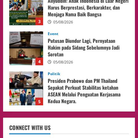
Putusan Diundur Lagi, Pernyataan
Hakim pada Sidang Sebelumnya Jadi
Sorotan
4
05/08/2026
Politik
Presiden Prabowo dan PM Thailand
Sepakat Perkuat Stabilitas ketahan
ASEAN Melalui Penguatan Kerjasama
Kedua Negara.
5
04/08/2026
Culture
Pengadilan Agama Jakarta Pusat
Selesaikan 25 Perkara Isbat Nikah bagi
WNI di Johor Bahru
1
06/08/2026
opini
Menteri BPLH Moh. Jumhur Hidayat
CONNECT WITH US
Adakan Pertemuan Dengan Delegasi 6
lembaga investor, Berorientasi Untuk