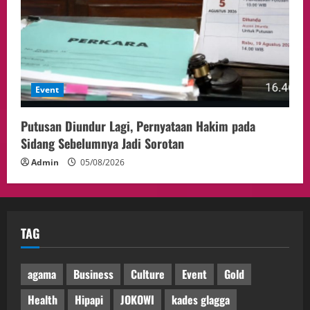
Event
Putusan Diundur Lagi, Pernyataan Hakim pada
Sidang Sebelumnya Jadi Sorotan
Admin
05/08/2026
TAG
agama
Business
Culture
Event
Gold
Health
Hipapi
JOKOWI
kades glagga