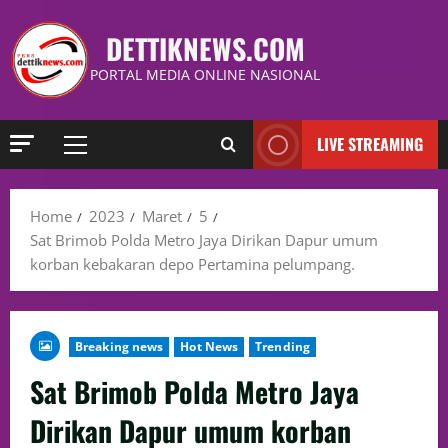
DETTIKNEWS.COM
PORTAL MEDIA ONLINE NASIONAL
LIVE STREAMING
Home
2023
Maret
5
Sat Brimob Polda Metro Jaya Dirikan Dapur umum
korban kebakaran depo Pertamina pelumpang.
Breaking news
Hot News
Trending
Sat Brimob Polda Metro Jaya
Dirikan Dapur umum korban