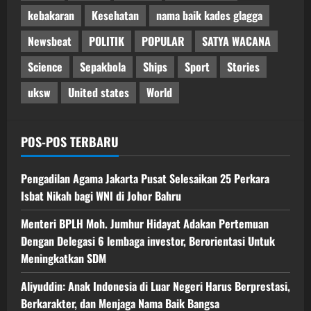
kebakaran
Kesehatan
nama baik kades glagga
Newsbeat
POLITIK
POPULAR
SATYA WACANA
Science
Sepakbola
Ships
Sport
Stories
uksw
United states
World
POS-POS TERBARU
Pengadilan Agama Jakarta Pusat Selesaikan 25 Perkara
Isbat Nikah bagi WNI di Johor Bahru
Menteri BPLH Moh. Jumhur Hidayat Adakan Pertemuan
Dengan Delegasi 6 lembaga investor, Berorientasi Untuk
Meningkatkan SDM
Aliyuddin: Anak Indonesia di Luar Negeri Harus Berprestasi,
Berkarakter, dan Menjaga Nama Baik Bangsa