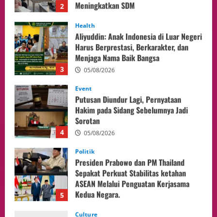
Aliyuddin: Anak Indonesia di Luar Negeri
Harus Berprestasi, Berkarakter, dan
Menjaga Nama Baik Bangsa
3
05/08/2026
Event
Putusan Diundur Lagi, Pernyataan
Hakim pada Sidang Sebelumnya Jadi
Sorotan
4
05/08/2026
Politik
Presiden Prabowo dan PM Thailand
Sepakat Perkuat Stabilitas ketahan
ASEAN Melalui Penguatan Kerjasama
Kedua Negara.
5
04/08/2026
Culture
Pengadilan Agama Jakarta Pusat
Selesaikan 25 Perkara Isbat Nikah bagi
WNI di Johor Bahru