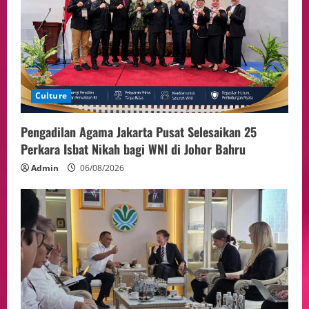
Presiden Prabowo dan PM Thailand
Sepakat Perkuat Stabilitas ketahan
ASEAN Melalui Penguatan Kerjasama
Kedua Negara.
5
04/08/2026
Culture
Pengadilan Agama Jakarta Pusat Selesaikan 25
Perkara Isbat Nikah bagi WNI di Johor Bahru
Admin
06/08/2026