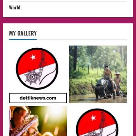
World
opini
MY GALLERY
Menteri BPLH Moh. Jumhur Hidayat
Adakan Pertemuan Dengan Delegasi 6
lembaga investor, Berorientasi Untuk
Meningkatkan SDM
2
05/08/2026
Health
Aliyuddin: Anak Indonesia di Luar Negeri
Harus Berprestasi, Berkarakter, dan
Menjaga Nama Baik Bangsa
3
05/08/2026
Event
Putusan Diundur Lagi, Pernyataan
Hakim pada Sidang Sebelumnya Jadi
Sorotan
4