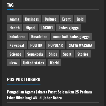
TAG
agama
Business
Culture
Event
Gold
Health
Hipapi
JOKOWI
kades glagga
kebakaran
Kesehatan
nama baik kades glagga
Newsbeat
POLITIK
POPULAR
SATYA WACANA
Science
Sepakbola
Ships
Sport
Stories
uksw
United states
World
POS-POS TERBARU
Pengadilan Agama Jakarta Pusat Selesaikan 25 Perkara
Isbat Nikah bagi WNI di Johor Bahru