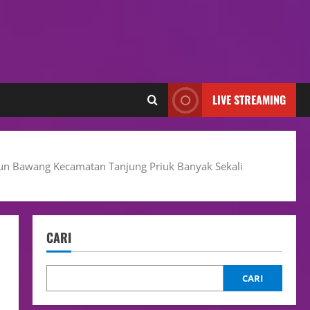
LIVE STREAMING
ebun Bawang Kecamatan Tanjung Priuk Banyak Sekali
CARI
CARI