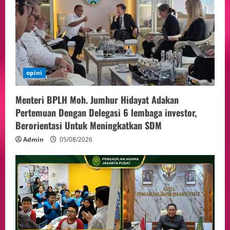
ASEAN Melalui Penguatan Kerjasama
Kedua Negara.
4
04/08/2026
Event
MA Tegaskan Sinergi dengan KY Harus
Jaga Integritas Peradilan Tanpa Ganggu
Independensi Hakim
opini
5
04/08/2026
Menteri BPLH Moh. Jumhur Hidayat Adakan
Pertemuan Dengan Delegasi 6 lembaga investor,
Berorientasi Untuk Meningkatkan SDM
Admin
05/08/2026