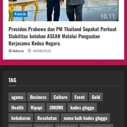
Politik
Presiden Prabowo dan PM Thailand Sepakat Perkuat
Stabilitas ketahan ASEAN Melalui Penguatan
Kerjasama Kedua Negara.
Admin
04/08/2026
TAG
agama
Business
Culture
Event
Gold
Health
Hipapi
JOKOWI
kades glagga
kebakaran
Kesehatan
nama baik kades glagga