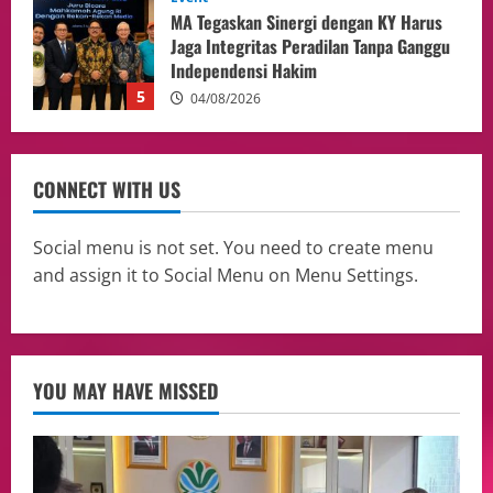
Menteri BPLH Moh. Jumhur Hidayat
Adakan Pertemuan Dengan Delegasi 6
lembaga investor, Berorientasi Untuk
Meningkatkan SDM
1
05/08/2026
Health
Aliyuddin: Anak Indonesia di Luar Negeri
CONNECT WITH US
Harus Berprestasi, Berkarakter, dan
Menjaga Nama Baik Bangsa
2
05/08/2026
Social menu is not set. You need to create menu
and assign it to Social Menu on Menu Settings.
Event
Putusan Diundur Lagi, Pernyataan
Hakim pada Sidang Sebelumnya Jadi
Sorotan
3
05/08/2026
YOU MAY HAVE MISSED
Politik
Presiden Prabowo dan PM Thailand
Sepakat Perkuat Stabilitas ketahan