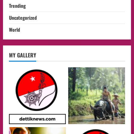
Trending
Uncategorized
World
Health
MY GALLERY
Aliyuddin: Anak Indonesia di Luar Negeri
Harus Berprestasi, Berkarakter, dan
Menjaga Nama Baik Bangsa
2
05/08/2026
Event
Putusan Diundur Lagi, Pernyataan
Hakim pada Sidang Sebelumnya Jadi
Sorotan
3
05/08/2026
Politik