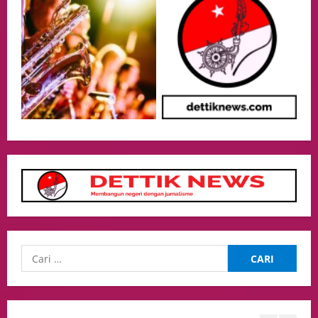
Presiden Prabowo dan PM Thailand
Sepakat Perkuat Stabilitas ketahan
ASEAN Melalui Penguatan Kerjasama
Kedua Negara.
4
04/08/2026
Event
MA Tegaskan Sinergi dengan KY Harus
Jaga Integritas Peradilan Tanpa Ganggu
Independensi Hakim
5
04/08/2026
opini
Menteri BPLH Moh. Jumhur Hidayat
Adakan Pertemuan Dengan Delegasi 6
lembaga investor, Berorientasi Untuk
Meningkatkan SDM
1
05/08/2026
Health
Aliyuddin: Anak Indonesia di Luar Negeri
Harus Berprestasi, Berkarakter, dan
Menjaga Nama Baik Bangsa