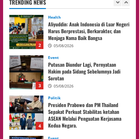
TRENDING NEWS
2
05/08/2026
Event
Putusan Diundur Lagi, Pernyataan
Hakim pada Sidang Sebelumnya Jadi
Sorotan
3
05/08/2026
Politik
Presiden Prabowo dan PM Thailand
Sepakat Perkuat Stabilitas ketahan
ASEAN Melalui Penguatan Kerjasama
Kedua Negara.
4
04/08/2026
Event
MA Tegaskan Sinergi dengan KY Harus
Jaga Integritas Peradilan Tanpa Ganggu
Independensi Hakim
5
04/08/2026
opini