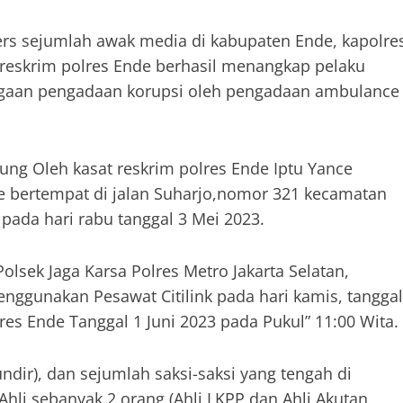
pers sejumlah awak media di kabupaten Ende, kapolre
areskrim polres Ende berhasil menangkap pelaku
,dugaan pengadaan korupsi oleh pengadaan ambulance
ung Oleh kasat reskrim polres Ende Iptu Yance
e bertempat di jalan Suharjo,nomor 321 kecamatan
, pada hari rabu tanggal 3 Mei 2023.
olsek Jaga Karsa Polres Metro Jakarta Selatan,
nggunakan Pesawat Citilink pada hari kamis, tanggal
lres Ende Tanggal 1 Juni 2023 pada Pukul” 11:00 Wita.
undir), dan sejumlah saksi-saksi yang tengah di
 Ahli sebanyak 2 orang (Ahli LKPP dan Ahli Akutan