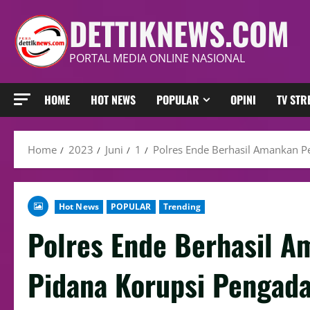
DETTIKNEWS.COM
PORTAL MEDIA ONLINE NASIONAL
HOME
HOT NEWS
POPULAR
OPINI
TV ST
Home
2023
Juni
1
Polres Ende Berhasil Amankan P
Hot News
POPULAR
Trending
Polres Ende Berhasil A
Pidana Korupsi Pengada