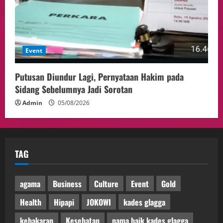
Event
Putusan Diundur Lagi, Pernyataan Hakim pada
Sidang Sebelumnya Jadi Sorotan
Admin
05/08/2026
TAG
agama
Business
Culture
Event
Gold
Health
Hipapi
JOKOWI
kades glagga
kebakaran
Kesehatan
nama baik kades glagga