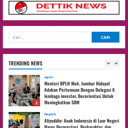
Politik
Presiden Prabowo dan PM Thailand
Sepakat Perkuat Stabilitas ketahan
ASEAN Melalui Penguatan Kerjasama
Kedua Negara.
5
04/08/2026
Culture
Pengadilan Agama Jakarta Pusat
Selesaikan 25 Perkara Isbat Nikah bagi
WNI di Johor Bahru
TRENDING NEWS
1
06/08/2026
opini
Menteri BPLH Moh. Jumhur Hidayat
Adakan Pertemuan Dengan Delegasi 6
lembaga investor, Berorientasi Untuk
Meningkatkan SDM
2
05/08/2026
Health
Aliyuddin: Anak Indonesia di Luar Negeri
Harus Berprestasi, Berkarakter, dan