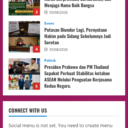
Menjaga Nama Baik Bangsa
3
05/08/2026
Event
Putusan Diundur Lagi, Pernyataan
Hakim pada Sidang Sebelumnya Jadi
Sorotan
4
05/08/2026
Politik
Presiden Prabowo dan PM Thailand
Sepakat Perkuat Stabilitas ketahan
ASEAN Melalui Penguatan Kerjasama
Kedua Negara.
5
04/08/2026
Culture
Pengadilan Agama Jakarta Pusat
CONNECT WITH US
Selesaikan 25 Perkara Isbat Nikah bagi
WNI di Johor Bahru
1
06/08/2026
Social menu is not set. You need to create menu