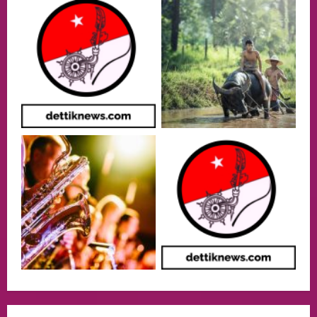
opini
Menteri BPLH Moh. Jumhur Hidayat
Adakan Pertemuan Dengan Delegasi 6
lembaga investor, Berorientasi Untuk
Meningkatkan SDM
2
05/08/2026
Health
Aliyuddin: Anak Indonesia di Luar Negeri
Harus Berprestasi, Berkarakter, dan
Menjaga Nama Baik Bangsa
3
05/08/2026
Event
Putusan Diundur Lagi, Pernyataan
Hakim pada Sidang Sebelumnya Jadi
Sorotan
4
05/08/2026