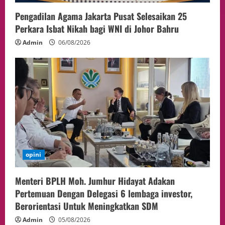
Sepakat Perkuat Stabilitas ketahan
Pengadilan Agama Jakarta Pusat Selesaikan 25
ASEAN Melalui Penguatan Kerjasama
Kedua Negara.
Perkara Isbat Nikah bagi WNI di Johor Bahru
5
04/08/2026
Admin
06/08/2026
opini
Menteri BPLH Moh. Jumhur Hidayat Adakan
Pertemuan Dengan Delegasi 6 lembaga investor,
Berorientasi Untuk Meningkatkan SDM
Admin
05/08/2026