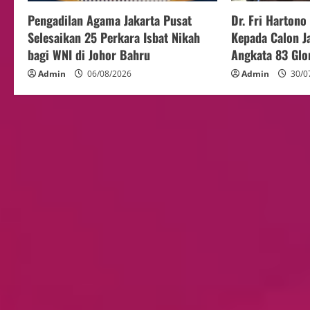
Pengadilan Agama Jakarta Pusat
Dr. Fri Harton
Selesaikan 25 Perkara Isbat Nikah
Kepada Calon J
bagi WNI di Johor Bahru
Angkata 83 Glo
Admin
06/08/2026
Admin
30/0