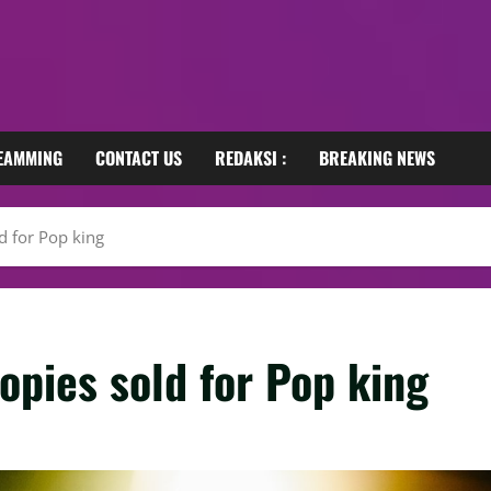
REAMMING
CONTACT US
REDAKSI :
BREAKING NEWS
ld for Pop king
opies sold for Pop king