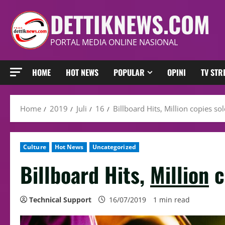
DETTIKNEWS.COM
PORTAL MEDIA ONLINE NASIONAL
HOME
HOT NEWS
POPULAR
OPINI
TV ST
Home
2019
Juli
16
Billboard Hits, Million copies so
Culture
Hot News
Uncategorized
Billboard Hits,
Million
c
Technical Support
16/07/2019
1 min read