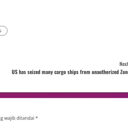
s
Next
US has seized many cargo ships from unauthorized Zon
g wajib ditandai
*