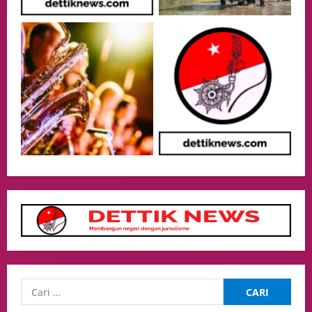
05/08/2026
Politik
Presiden Prabowo dan PM Thailand
Sepakat Perkuat Stabilitas ketahan
ASEAN Melalui Penguatan Kerjasama
Kedua Negara.
4
04/08/2026
Event
MA Tegaskan Sinergi dengan KY Harus
Jaga Integritas Peradilan Tanpa Ganggu
Independensi Hakim
5
04/08/2026
opini
Menteri BPLH Moh. Jumhur Hidayat
Adakan Pertemuan Dengan Delegasi 6
lembaga investor, Berorientasi Untuk
Meningkatkan SDM
1
05/08/2026
Health