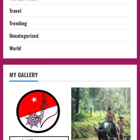
Travel
Trending
Uncategorized
World
Health
MY GALLERY
Aliyuddin: Anak Indonesia di Luar Negeri
Harus Berprestasi, Berkarakter, dan
Menjaga Nama Baik Bangsa
2
05/08/2026
Event
Putusan Diundur Lagi, Pernyataan
Hakim pada Sidang Sebelumnya Jadi
Sorotan
3