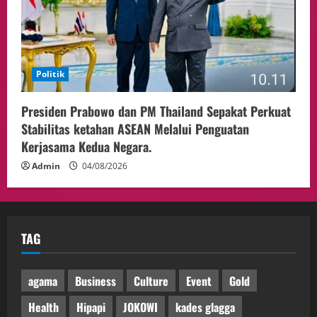
Politik
Presiden Prabowo dan PM Thailand Sepakat Perkuat
Stabilitas ketahan ASEAN Melalui Penguatan
Kerjasama Kedua Negara.
Admin
04/08/2026
TAG
agama
Business
Culture
Event
Gold
Health
Hipapi
JOKOWI
kades glagga