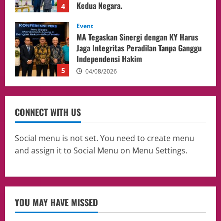
5
04/08/2026
opini
Menteri BPLH Moh. Jumhur Hidayat
Adakan Pertemuan Dengan Delegasi 6
lembaga investor, Berorientasi Untuk
Meningkatkan SDM
1
05/08/2026
Health
Aliyuddin: Anak Indonesia di Luar Negeri
CONNECT WITH US
Harus Berprestasi, Berkarakter, dan
Menjaga Nama Baik Bangsa
2
05/08/2026
Social menu is not set. You need to create menu
and assign it to Social Menu on Menu Settings.
Event
Putusan Diundur Lagi, Pernyataan
Hakim pada Sidang Sebelumnya Jadi
Sorotan
3
05/08/2026
YOU MAY HAVE MISSED
Politik