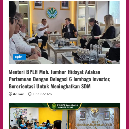
Presiden Prabowo dan PM Thailand
Sepakat Perkuat Stabilitas ketahan
ASEAN Melalui Penguatan Kerjasama
Kedua Negara.
4
04/08/2026
Event
MA Tegaskan Sinergi dengan KY Harus
Jaga Integritas Peradilan Tanpa Ganggu
Independensi Hakim
opini
5
04/08/2026
Menteri BPLH Moh. Jumhur Hidayat Adakan
Pertemuan Dengan Delegasi 6 lembaga investor,
Berorientasi Untuk Meningkatkan SDM
Admin
05/08/2026