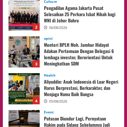
opini
Menteri BPLH Moh. Jumhur Hidayat
Adakan Pertemuan Dengan Delegasi 6
lembaga investor, Berorientasi Untuk
Meningkatkan SDM
3
05/08/2026
Health
Aliyuddin: Anak Indonesia di Luar Negeri
Harus Berprestasi, Berkarakter, dan
Menjaga Nama Baik Bangsa
4
05/08/2026
Event
Putusan Diundur Lagi, Pernyataan
Hakim pada Sidang Sebelumnya Jadi
Sorotan
5
05/08/2026
Business
Kuasa Hukum H Sebut AS Diduga Tiga
Kali Absen Tes DNA, Minta Proses