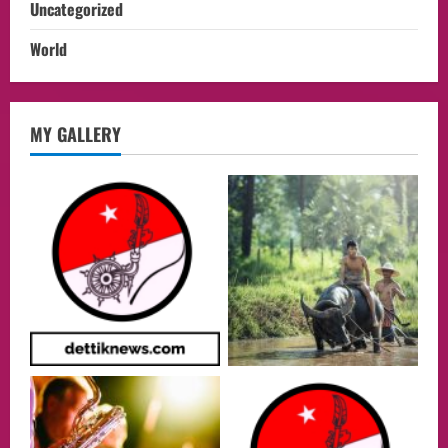
Uncategorized
World
Culture
MY GALLERY
Pengadilan Agama Jakarta Pusat
Selesaikan 25 Perkara Isbat Nikah bagi
WNI di Johor Bahru
2
06/08/2026
opini
Menteri BPLH Moh. Jumhur Hidayat
Adakan Pertemuan Dengan Delegasi 6
lembaga investor, Berorientasi Untuk
Meningkatkan SDM
3
05/08/2026
Health
Aliyuddin: Anak Indonesia di Luar Negeri
Harus Berprestasi, Berkarakter, dan