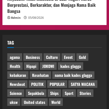
Berprestasi, Berkarakter, dan Menjaga Nama Baik
Bangsa
Admin
05/08/2026
TAG
agama
Business
Culture
Event
Gold
Health
Hipapi
JOKOWI
kades glagga
kebakaran
Kesehatan
nama baik kades glagga
Newsbeat
POLITIK
POPULAR
SATYA WACANA
Science
Sepakbola
Ships
Sport
Stories
uksw
United states
World