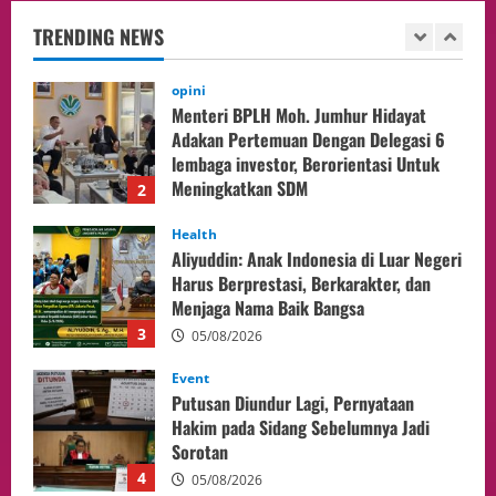
lembaga investor, Berorientasi Untuk
TRENDING NEWS
Meningkatkan SDM
2
05/08/2026
Health
Aliyuddin: Anak Indonesia di Luar Negeri
Harus Berprestasi, Berkarakter, dan
Menjaga Nama Baik Bangsa
3
05/08/2026
Event
Putusan Diundur Lagi, Pernyataan
Hakim pada Sidang Sebelumnya Jadi
Sorotan
4
05/08/2026
Politik
Presiden Prabowo dan PM Thailand
Sepakat Perkuat Stabilitas ketahan
ASEAN Melalui Penguatan Kerjasama
Kedua Negara.
5