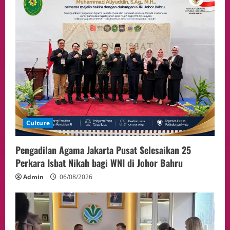
Hakim pada Sidang Sebelumnya Jadi
Sorotan
4
05/08/2026
Politik
Presiden Prabowo dan PM Thailand
Sepakat Perkuat Stabilitas ketahan
ASEAN Melalui Penguatan Kerjasama
Kedua Negara.
5
04/08/2026
Culture
Pengadilan Agama Jakarta Pusat Selesaikan 25
Perkara Isbat Nikah bagi WNI di Johor Bahru
Admin
06/08/2026