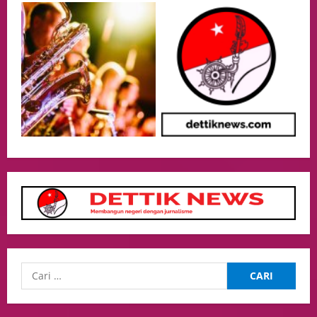
Event
Putusan Diundur Lagi, Pernyataan
Hakim pada Sidang Sebelumnya Jadi
Sorotan
4
05/08/2026
Politik
Presiden Prabowo dan PM Thailand
Sepakat Perkuat Stabilitas ketahan
ASEAN Melalui Penguatan Kerjasama
Kedua Negara.
5
04/08/2026
Culture
Pengadilan Agama Jakarta Pusat
Selesaikan 25 Perkara Isbat Nikah bagi
WNI di Johor Bahru
1
06/08/2026
opini
Menteri BPLH Moh. Jumhur Hidayat
Adakan Pertemuan Dengan Delegasi 6