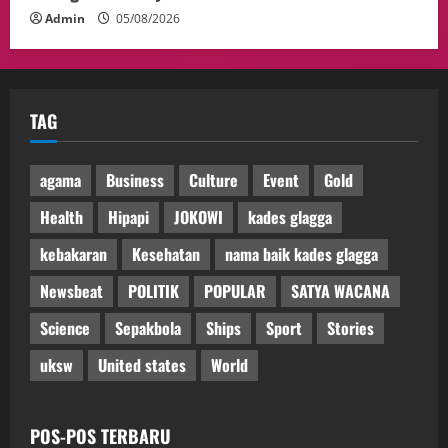
Admin
05/08/2026
TAG
agama
Business
Culture
Event
Gold
Health
Hipapi
JOKOWI
kades glagga
kebakaran
Kesehatan
nama baik kades glagga
Newsbeat
POLITIK
POPULAR
SATYA WACANA
Science
Sepakbola
Ships
Sport
Stories
uksw
United states
World
POS-POS TERBARU