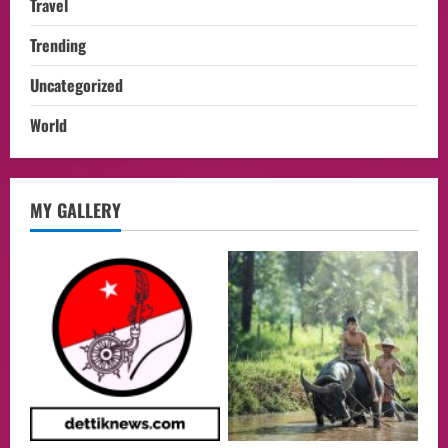
Travel
Trending
Uncategorized
World
opini
MY GALLERY
Menteri BPLH Moh. Jumhur Hidayat
Adakan Pertemuan Dengan Delegasi 6
lembaga investor, Berorientasi Untuk
Meningkatkan SDM
2
05/08/2026
Health
Aliyuddin: Anak Indonesia di Luar Negeri
Harus Berprestasi, Berkarakter, dan
Menjaga Nama Baik Bangsa
3
05/08/2026