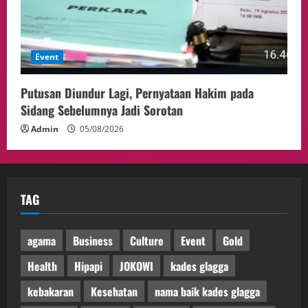
Event
Putusan Diundur Lagi, Pernyataan Hakim pada
Sidang Sebelumnya Jadi Sorotan
Admin
05/08/2026
TAG
agama
Business
Culture
Event
Gold
Health
Hipapi
JOKOWI
kades glagga
kebakaran
Kesehatan
nama baik kades glagga