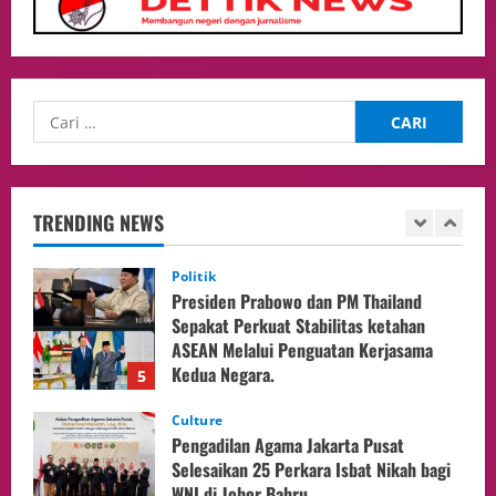
Putusan Diundur Lagi, Pernyataan
Hakim pada Sidang Sebelumnya Jadi
Sorotan
4
05/08/2026
Politik
Presiden Prabowo dan PM Thailand
Sepakat Perkuat Stabilitas ketahan
ASEAN Melalui Penguatan Kerjasama
TRENDING NEWS
Kedua Negara.
5
04/08/2026
Culture
Pengadilan Agama Jakarta Pusat
Selesaikan 25 Perkara Isbat Nikah bagi
WNI di Johor Bahru
1
06/08/2026
opini
Menteri BPLH Moh. Jumhur Hidayat
Adakan Pertemuan Dengan Delegasi 6
lembaga investor, Berorientasi Untuk