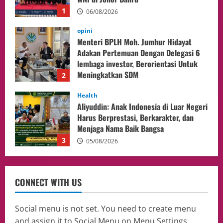
Meningkatkan SDM
2
05/08/2026
Health
Aliyuddin: Anak Indonesia di Luar Negeri
Harus Berprestasi, Berkarakter, dan
Menjaga Nama Baik Bangsa
3
05/08/2026
Event
Putusan Diundur Lagi, Pernyataan
Hakim pada Sidang Sebelumnya Jadi
Sorotan
4
05/08/2026
Politik
Presiden Prabowo dan PM Thailand
CONNECT WITH US
Sepakat Perkuat Stabilitas ketahan
ASEAN Melalui Penguatan Kerjasama
Kedua Negara.
5
Social menu is not set. You need to create menu
04/08/2026
and assign it to Social Menu on Menu Settings.