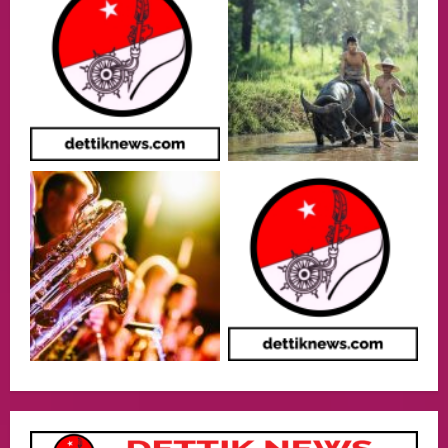
opini
Menteri BPLH Moh. Jumhur Hidayat
Adakan Pertemuan Dengan Delegasi 6
lembaga investor, Berorientasi Untuk
Meningkatkan SDM
2
05/08/2026
Health
Aliyuddin: Anak Indonesia di Luar Negeri
Harus Berprestasi, Berkarakter, dan
Menjaga Nama Baik Bangsa
3
05/08/2026
Event