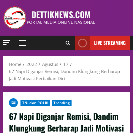
DETTIKNEWS.COM
PORTAL MEDIA ONLINE NASIONAL
LIVE STREAMING
Home
2022
Agustus
17
67 Napi Diganjar Remisi, Dandim Klungkung Berharap
Jadi Motivasi Perbaikan Diri
TNI dan POLRI
Trending
67 Napi Diganjar Remisi, Dandim
Klungkung Berharap Jadi Motivasi