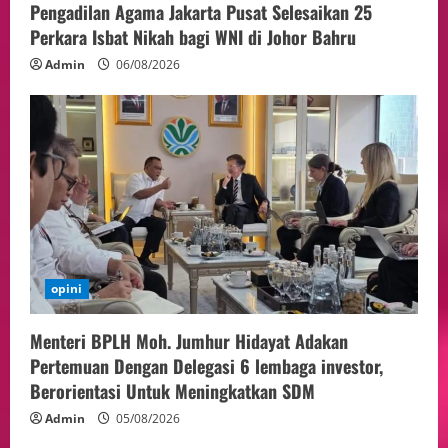
Pengadilan Agama Jakarta Pusat Selesaikan 25
Sorotan
Perkara Isbat Nikah bagi WNI di Johor Bahru
4
05/08/2026
Admin
06/08/2026
Politik
Presiden Prabowo dan PM Thailand
Sepakat Perkuat Stabilitas ketahan
ASEAN Melalui Penguatan Kerjasama
Kedua Negara.
5
04/08/2026
opini
Menteri BPLH Moh. Jumhur Hidayat Adakan
Pertemuan Dengan Delegasi 6 lembaga investor,
Berorientasi Untuk Meningkatkan SDM
Admin
05/08/2026