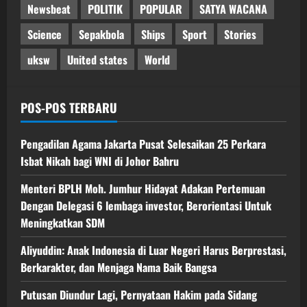
Newsbeat
POLITIK
POPULAR
SATYA WACANA
Science
Sepakbola
Ships
Sport
Stories
uksw
United states
World
POS-POS TERBARU
Pengadilan Agama Jakarta Pusat Selesaikan 25 Perkara
Isbat Nikah bagi WNI di Johor Bahru
Menteri BPLH Moh. Jumhur Hidayat Adakan Pertemuan
Dengan Delegasi 6 lembaga investor, Berorientasi Untuk
Meningkatkan SDM
Aliyuddin: Anak Indonesia di Luar Negeri Harus Berprestasi,
Berkarakter, dan Menjaga Nama Baik Bangsa
Putusan Diundur Lagi, Pernyataan Hakim pada Sidang