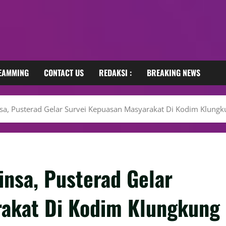
REAMMING
CONTACT US
REDAKSI :
BREAKING NEWS
sa, Pusterad Gelar Survei Kepuasan Masyarakat Di Kodim Klungk
insa, Pusterad Gelar
rakat Di Kodim Klungkung