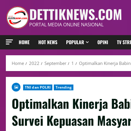
DETTIKNEWS.COM
PORTAL MEDIA ONLINE NASIONAL
HOME
HOT NEWS
POPULAR
OPINI
TV ST
Home
2022
September
1
Optimalkan Kinerja Babin
TNI dan POLRI
Trending
Optimalkan Kinerja Bab
Survei Kepuasan Masya