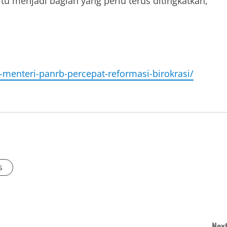
tu menjadi bagian yang perlu terus ditingkatkan,”
a-menteri-panrb-percepat-reformasi-birokrasi/
s
Next