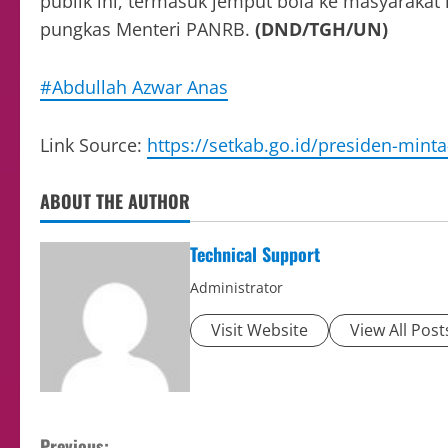
publik ini, termasuk jemput bola ke masyarakat i
pungkas Menteri PANRB.
(DND/TGH/UN)
#Abdullah Azwar Anas
Link Source:
https://setkab.go.id/presiden-mint
ABOUT THE AUTHOR
Technical Support
Administrator
Visit Website
View All Post
Previous: