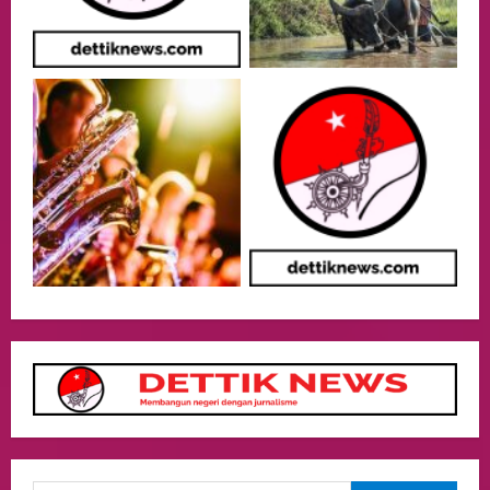
Menjaga Nama Baik Bangsa
3
05/08/2026
Event
Putusan Diundur Lagi, Pernyataan
Hakim pada Sidang Sebelumnya Jadi
Sorotan
4
05/08/2026
Politik
Presiden Prabowo dan PM Thailand
Sepakat Perkuat Stabilitas ketahan
ASEAN Melalui Penguatan Kerjasama
Kedua Negara.
5
04/08/2026
Culture
Pengadilan Agama Jakarta Pusat
Selesaikan 25 Perkara Isbat Nikah bagi
WNI di Johor Bahru
1
06/08/2026