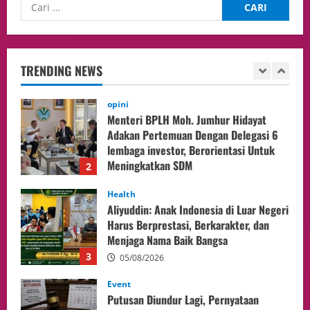
opini
Menteri BPLH Moh. Jumhur Hidayat
Adakan Pertemuan Dengan Delegasi 6
lembaga investor, Berorientasi Untuk
TRENDING NEWS
Meningkatkan SDM
2
05/08/2026
Health
Aliyuddin: Anak Indonesia di Luar Negeri
Harus Berprestasi, Berkarakter, dan
Menjaga Nama Baik Bangsa
3
05/08/2026
Event
Putusan Diundur Lagi, Pernyataan
Hakim pada Sidang Sebelumnya Jadi
Sorotan
4
05/08/2026
Politik
Presiden Prabowo dan PM Thailand