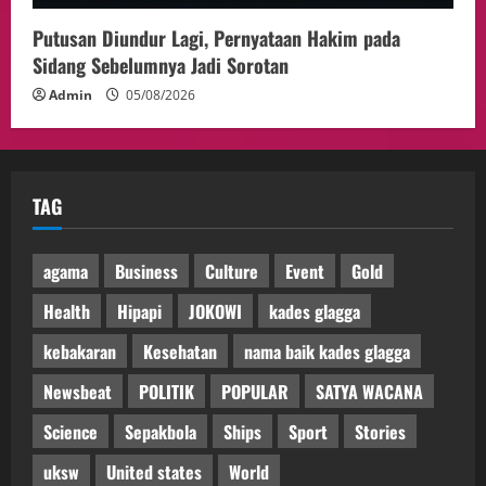
Putusan Diundur Lagi, Pernyataan Hakim pada
Sidang Sebelumnya Jadi Sorotan
Admin
05/08/2026
TAG
agama
Business
Culture
Event
Gold
Health
Hipapi
JOKOWI
kades glagga
kebakaran
Kesehatan
nama baik kades glagga
Newsbeat
POLITIK
POPULAR
SATYA WACANA
Science
Sepakbola
Ships
Sport
Stories
uksw
United states
World