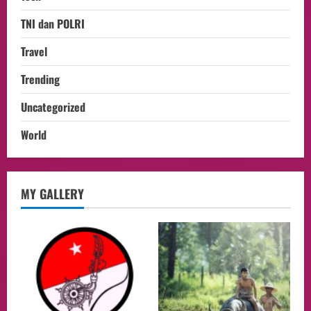
TNI dan POLRI
Travel
Trending
Uncategorized
World
opini
MY GALLERY
Menteri BPLH Moh. Jumhur Hidayat
Adakan Pertemuan Dengan Delegasi 6
lembaga investor, Berorientasi Untuk
Meningkatkan SDM
2
05/08/2026
Health
Aliyuddin: Anak Indonesia di Luar Negeri
Harus Berprestasi, Berkarakter, dan