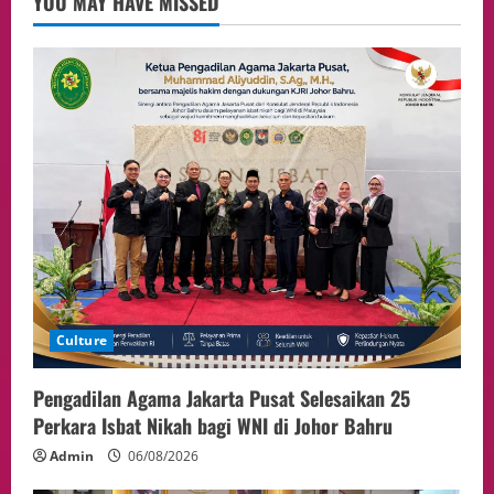
YOU MAY HAVE MISSED
Event
Putusan Diundur Lagi, Pernyataan
Hakim pada Sidang Sebelumnya Jadi
Sorotan
4
05/08/2026
Politik
Presiden Prabowo dan PM Thailand
Sepakat Perkuat Stabilitas ketahan
ASEAN Melalui Penguatan Kerjasama
Kedua Negara.
5
04/08/2026
Culture
Pengadilan Agama Jakarta Pusat Selesaikan 25
Perkara Isbat Nikah bagi WNI di Johor Bahru
Admin
06/08/2026