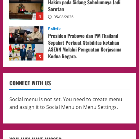
Sepakat Perkuat Stabilitas ketahan
ASEAN Melalui Penguatan Kerjasama
Kedua Negara.
5
04/08/2026
Culture
Pengadilan Agama Jakarta Pusat
Selesaikan 25 Perkara Isbat Nikah bagi
WNI di Johor Bahru
1
06/08/2026
opini
Menteri BPLH Moh. Jumhur Hidayat
CONNECT WITH US
Adakan Pertemuan Dengan Delegasi 6
lembaga investor, Berorientasi Untuk
Meningkatkan SDM
2
Social menu is not set. You need to create menu
05/08/2026
and assign it to Social Menu on Menu Settings.
Health
Aliyuddin: Anak Indonesia di Luar Negeri
Harus Berprestasi, Berkarakter, dan
Menjaga Nama Baik Bangsa
3
05/08/2026