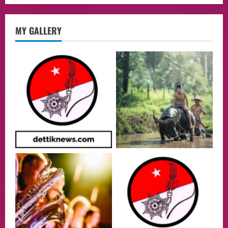
Health
MY GALLERY
Aliyuddin: Anak Indonesia di Luar Negeri
Harus Berprestasi, Berkarakter, dan
Menjaga Nama Baik Bangsa
2
05/08/2026
Event
Putusan Diundur Lagi, Pernyataan
Hakim pada Sidang Sebelumnya Jadi
Sorotan
3
05/08/2026
Politik
Presiden Prabowo dan PM Thailand
Sepakat Perkuat Stabilitas ketahan
ASEAN Melalui Penguatan Kerjasama
Kedua Negara.
4
04/08/2026
Event