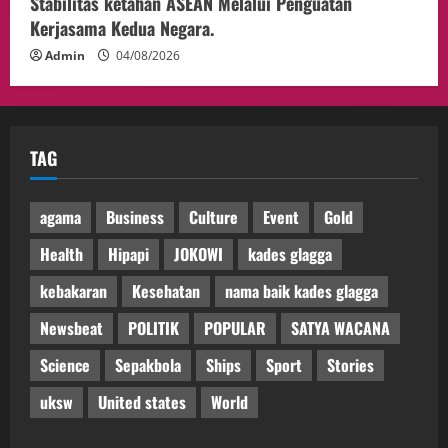
Stabilitas ketahan ASEAN Melalui Penguatan
Kerjasama Kedua Negara.
Admin
04/08/2026
TAG
agama
Business
Culture
Event
Gold
Health
Hipapi
JOKOWI
kades glagga
kebakaran
Kesehatan
nama baik kades glagga
Newsbeat
POLITIK
POPULAR
SATYA WACANA
Science
Sepakbola
Ships
Sport
Stories
uksw
United states
World