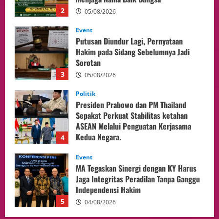
3
05/08/2026
Politik
Presiden Prabowo dan PM Thailand
Sepakat Perkuat Stabilitas ketahan
ASEAN Melalui Penguatan Kerjasama
Kedua Negara.
4
04/08/2026
Event
MA Tegaskan Sinergi dengan KY Harus
Jaga Integritas Peradilan Tanpa Ganggu
Independensi Hakim
5
04/08/2026
opini
Menteri BPLH Moh. Jumhur Hidayat
Adakan Pertemuan Dengan Delegasi 6
lembaga investor, Berorientasi Untuk
Meningkatkan SDM
1
05/08/2026