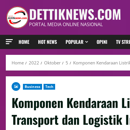
DETTIKNEWS.COM
PORTAL MEDIA ONLINE NASIONAL
HOME
HOT NEWS
POPULAR
OPINI
TV ST
Home
2022
Oktober
5
Komponen Kendaraan Listrik 
Business
Tech
Komponen Kendaraan Lis
Transport dan Logistik I