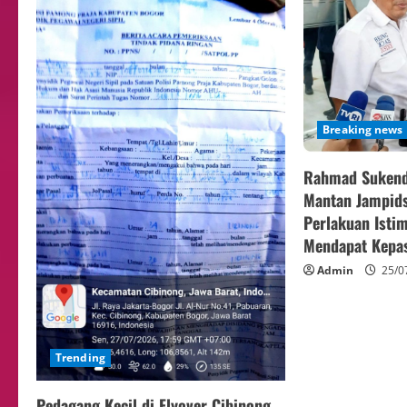
Breaking news
Rahmad Sukend
Mantan Jampids
Perlakuan Isti
Mendapat Kepas
Admin
25/0
Trending
Pedagang Kecil di Flyover Cibinong