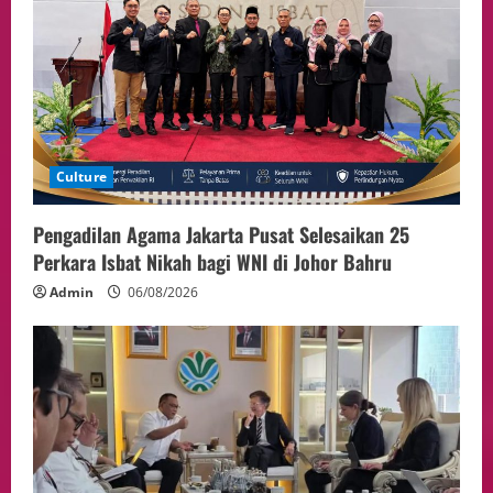
Politik
Presiden Prabowo dan PM Thailand
Sepakat Perkuat Stabilitas ketahan
ASEAN Melalui Penguatan Kerjasama
Kedua Negara.
5
04/08/2026
Culture
Pengadilan Agama Jakarta Pusat Selesaikan 25
Perkara Isbat Nikah bagi WNI di Johor Bahru
Admin
06/08/2026