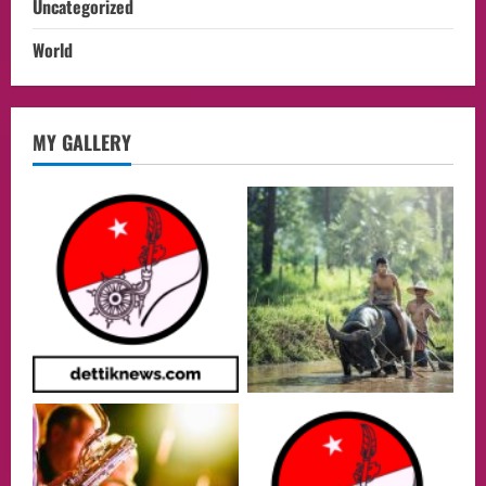
Uncategorized
World
opini
MY GALLERY
Menteri BPLH Moh. Jumhur Hidayat
Adakan Pertemuan Dengan Delegasi 6
lembaga investor, Berorientasi Untuk
Meningkatkan SDM
2
05/08/2026
Health
Aliyuddin: Anak Indonesia di Luar Negeri
Harus Berprestasi, Berkarakter, dan
Menjaga Nama Baik Bangsa
3
05/08/2026
Event
Putusan Diundur Lagi, Pernyataan
Hakim pada Sidang Sebelumnya Jadi
Sorotan