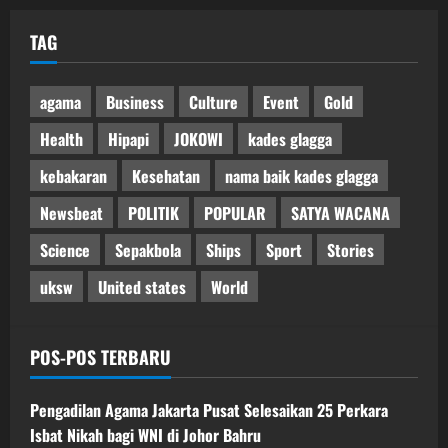
TAG
agama
Business
Culture
Event
Gold
Health
Hipapi
JOKOWI
kades glagga
kebakaran
Kesehatan
nama baik kades glagga
Newsbeat
POLITIK
POPULAR
SATYA WACANA
Science
Sepakbola
Ships
Sport
Stories
uksw
United states
World
POS-POS TERBARU
Pengadilan Agama Jakarta Pusat Selesaikan 25 Perkara
Isbat Nikah bagi WNI di Johor Bahru