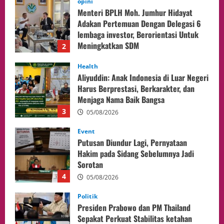
Health
Aliyuddin: Anak Indonesia di Luar Negeri
Harus Berprestasi, Berkarakter, dan
Menjaga Nama Baik Bangsa
3
05/08/2026
Event
Putusan Diundur Lagi, Pernyataan
Hakim pada Sidang Sebelumnya Jadi
Sorotan
4
05/08/2026
Politik
Presiden Prabowo dan PM Thailand
Sepakat Perkuat Stabilitas ketahan
ASEAN Melalui Penguatan Kerjasama
Kedua Negara.
5
04/08/2026
Culture
Pengadilan Agama Jakarta Pusat
Selesaikan 25 Perkara Isbat Nikah bagi