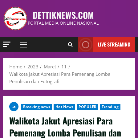
DETTIKNEWS.COM
PORTAL MEDIA ONLINE NASIONAL
LIVE STREAMING
Home
2023
Maret
11
Walikota Jakut Apresiasi Para Pemenang Lomba
Penulisan dan Fotografi
Breaking news
Hot News
POPULER
Trending
Walikota Jakut Apresiasi Para
Pemenang Lomba Penulisan dan