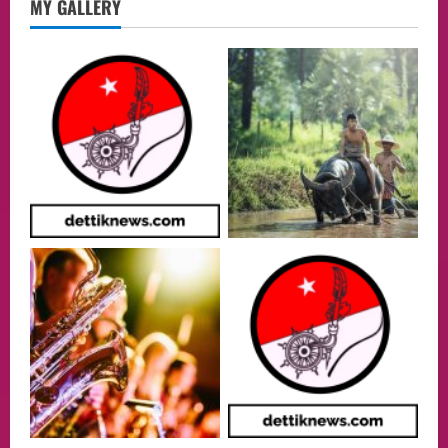
MY GALLERY
Menteri BPLH Moh. Jumhur Hidayat
Adakan Pertemuan Dengan Delegasi 6
lembaga investor, Berorientasi Untuk
Meningkatkan SDM
2
05/08/2026
Health
Aliyuddin: Anak Indonesia di Luar Negeri
Harus Berprestasi, Berkarakter, dan
Menjaga Nama Baik Bangsa
3
05/08/2026
Event
Putusan Diundur Lagi, Pernyataan
Hakim pada Sidang Sebelumnya Jadi
Sorotan
4
05/08/2026
Politik
Presiden Prabowo dan PM Thailand
Sepakat Perkuat Stabilitas ketahan