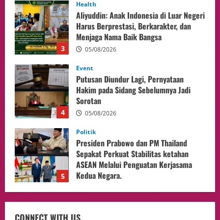
Event
Putusan Diundur Lagi, Pernyataan
Hakim pada Sidang Sebelumnya Jadi
Sorotan
4
05/08/2026
Politik
Presiden Prabowo dan PM Thailand
Sepakat Perkuat Stabilitas ketahan
ASEAN Melalui Penguatan Kerjasama
Kedua Negara.
5
04/08/2026
Culture
Pengadilan Agama Jakarta Pusat
Selesaikan 25 Perkara Isbat Nikah bagi
WNI di Johor Bahru
1
06/08/2026
opini
Menteri BPLH Moh. Jumhur Hidayat
CONNECT WITH US
Adakan Pertemuan Dengan Delegasi 6