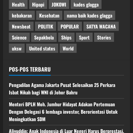
Health
Hipapi
JOKOWI
kades glagga
kebakaran
Kesehatan
nama baik kades glagga
Newsbeat
POLITIK
POPULAR
SATYA WACANA
Science
Sepakbola
Ships
Sport
Stories
uksw
United states
World
POS-POS TERBARU
Pengadilan Agama Jakarta Pusat Selesaikan 25 Perkara
Isbat Nikah bagi WNI di Johor Bahru
Menteri BPLH Moh. Jumhur Hidayat Adakan Pertemuan
Dengan Delegasi 6 lembaga investor, Berorientasi Untuk
Meningkatkan SDM
Aliyuddin: Anak Indonesia di Luar Negeri Harus Berprestasi,