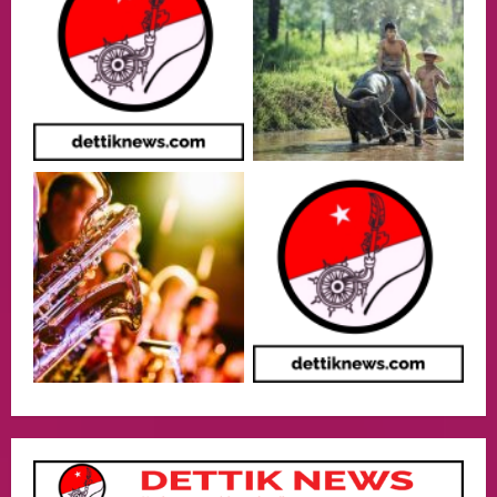
05/08/2026
Health
Aliyuddin: Anak Indonesia di Luar Negeri
Harus Berprestasi, Berkarakter, dan
Menjaga Nama Baik Bangsa
3
05/08/2026
Event
Putusan Diundur Lagi, Pernyataan
Hakim pada Sidang Sebelumnya Jadi
Sorotan
4
05/08/2026
Politik
Presiden Prabowo dan PM Thailand
Sepakat Perkuat Stabilitas ketahan
ASEAN Melalui Penguatan Kerjasama
Kedua Negara.
5
04/08/2026
Culture
Pengadilan Agama Jakarta Pusat