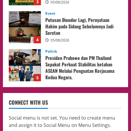
4
05/08/2026
Politik
Presiden Prabowo dan PM Thailand
Sepakat Perkuat Stabilitas ketahan
ASEAN Melalui Penguatan Kerjasama
Kedua Negara.
5
04/08/2026
Culture
Pengadilan Agama Jakarta Pusat
Selesaikan 25 Perkara Isbat Nikah bagi
WNI di Johor Bahru
1
06/08/2026
opini
Menteri BPLH Moh. Jumhur Hidayat
CONNECT WITH US
Adakan Pertemuan Dengan Delegasi 6
lembaga investor, Berorientasi Untuk
Meningkatkan SDM
2
Social menu is not set. You need to create menu
05/08/2026
and assign it to Social Menu on Menu Settings.
Health