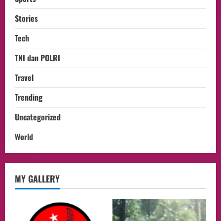
Stories
Tech
TNI dan POLRI
Travel
Trending
Uncategorized
World
opini
MY GALLERY
Menteri BPLH Moh. Jumhur Hidayat
Adakan Pertemuan Dengan Delegasi 6
lembaga investor, Berorientasi Untuk
Meningkatkan SDM
2