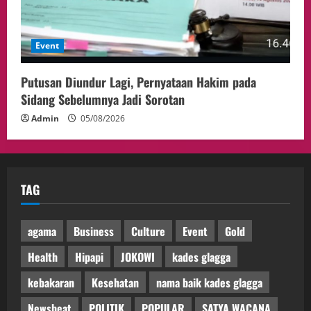
Event
Putusan Diundur Lagi, Pernyataan Hakim pada
Sidang Sebelumnya Jadi Sorotan
Admin
05/08/2026
TAG
agama
Business
Culture
Event
Gold
Health
Hipapi
JOKOWI
kades glagga
kebakaran
Kesehatan
nama baik kades glagga
Newsbeat
POLITIK
POPULAR
SATYA WACANA