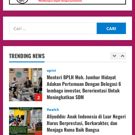
Selesaikan 25 Perkara Isbat Nikah bagi
WNI di Johor Bahru
1
06/08/2026
opini
Menteri BPLH Moh. Jumhur Hidayat
Adakan Pertemuan Dengan Delegasi 6
lembaga investor, Berorientasi Untuk
TRENDING NEWS
Meningkatkan SDM
2
05/08/2026
Health
Aliyuddin: Anak Indonesia di Luar Negeri
Harus Berprestasi, Berkarakter, dan
Menjaga Nama Baik Bangsa
3
05/08/2026
Event
Putusan Diundur Lagi, Pernyataan
Hakim pada Sidang Sebelumnya Jadi
Sorotan