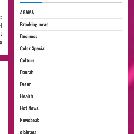
AGAMA
:
Breaking news
H
t
Business
a
Color Special
Culture
Daerah
Event
Health
Hot News
Newsbeat
olahraga