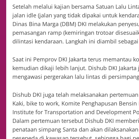
Setelah melalui kajian bersama Satuan Lalu Lin
jalan idle (jalan yang tidak dipakai untuk kend
Dinas Bina Marga (DBM) DKI melakukan penyesu
pemasangan ramp (kemiringan trotoar disesuaika
dilintasi kendaraan. Langkah ini diambil sebag
Saat ini Pemprov DKI Jakarta terus memantau ko
kemudian dikaji lebih lanjut. Dishub DKI Jakart
mengawasi pergerakan lalu lintas di persimpanga
Dishub DKI juga telah melaksanakan pertemuan 
Kaki, bike to work, Komite Penghapusan Bensin 
Institute for Transportation and Development Pol
Dalam pertemuan tersebut Dishub DKI memberik
penataan simpang Santa dan akan dilaksanakan p
pesepeda di kawasan tersebut, sehingga bagi p