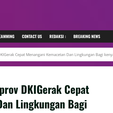
REAMMING
CONTACT US
REDAKSI :
BREAKING NEWS
IGerak Cepat Menangani Kemacetan Dan Lingkungan Bagi keny
prov DKIGerak Cepat
an Lingkungan Bagi