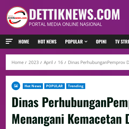
DETTIKNEWS.COM
PORTAL MEDIA ONLINE NASIONAL
HOME
HOT NEWS
POPULAR
OPINI
TV ST
Home
2023
April
16
Dinas PerhubunganPemprov DK
Hot News
POPULAR
Trending
Dinas PerhubunganPem
Menangani Kemacetan D