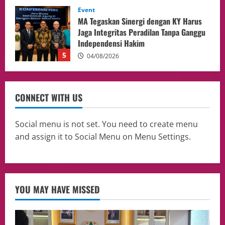
opini
Menteri BPLH Moh. Jumhur Hidayat
Adakan Pertemuan Dengan Delegasi 6
lembaga investor, Berorientasi Untuk
Meningkatkan SDM
1
05/08/2026
Health
Aliyuddin: Anak Indonesia di Luar Negeri
CONNECT WITH US
Harus Berprestasi, Berkarakter, dan
Menjaga Nama Baik Bangsa
2
05/08/2026
Social menu is not set. You need to create menu
and assign it to Social Menu on Menu Settings.
Event
Putusan Diundur Lagi, Pernyataan
Hakim pada Sidang Sebelumnya Jadi
Sorotan
3
05/08/2026
YOU MAY HAVE MISSED
Politik
Presiden Prabowo dan PM Thailand