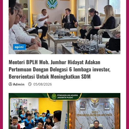
Sepakat Perkuat Stabilitas ketahan
ASEAN Melalui Penguatan Kerjasama
Kedua Negara.
4
04/08/2026
Event
MA Tegaskan Sinergi dengan KY Harus
Jaga Integritas Peradilan Tanpa Ganggu
Independensi Hakim
opini
5
04/08/2026
Menteri BPLH Moh. Jumhur Hidayat Adakan
Pertemuan Dengan Delegasi 6 lembaga investor,
Berorientasi Untuk Meningkatkan SDM
Admin
05/08/2026