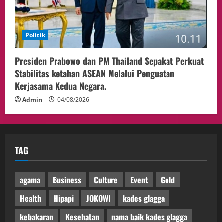
Politik
Presiden Prabowo dan PM Thailand Sepakat Perkuat
Stabilitas ketahan ASEAN Melalui Penguatan
Kerjasama Kedua Negara.
Admin
04/08/2026
TAG
agama
Business
Culture
Event
Gold
Health
Hipapi
JOKOWI
kades glagga
kebakaran
Kesehatan
nama baik kades glagga