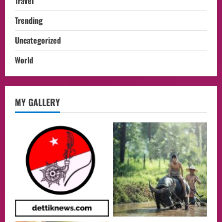
Travel
Trending
Uncategorized
World
Health
MY GALLERY
Aliyuddin: Anak Indonesia di Luar Negeri
Harus Berprestasi, Berkarakter, dan
Menjaga Nama Baik Bangsa
2
05/08/2026
Event
Putusan Diundur Lagi, Pernyataan
Hakim pada Sidang Sebelumnya Jadi
Sorotan
3
05/08/2026