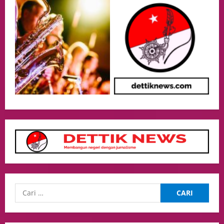
Politik
Presiden Prabowo dan PM Thailand
Sepakat Perkuat Stabilitas ketahan
ASEAN Melalui Penguatan Kerjasama
Kedua Negara.
4
04/08/2026
Event
MA Tegaskan Sinergi dengan KY Harus
Jaga Integritas Peradilan Tanpa Ganggu
Independensi Hakim
5
04/08/2026
opini
Menteri BPLH Moh. Jumhur Hidayat
Adakan Pertemuan Dengan Delegasi 6
lembaga investor, Berorientasi Untuk
Meningkatkan SDM
1
05/08/2026
Health
Aliyuddin: Anak Indonesia di Luar Negeri
Harus Berprestasi, Berkarakter, dan