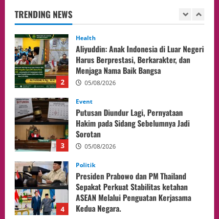
Menjaga Nama Baik Bangsa
TRENDING NEWS
2
05/08/2026
Event
Putusan Diundur Lagi, Pernyataan
Hakim pada Sidang Sebelumnya Jadi
Sorotan
3
05/08/2026
Politik
Presiden Prabowo dan PM Thailand
Sepakat Perkuat Stabilitas ketahan
ASEAN Melalui Penguatan Kerjasama
Kedua Negara.
4
04/08/2026
Event
MA Tegaskan Sinergi dengan KY Harus
Jaga Integritas Peradilan Tanpa Ganggu
Independensi Hakim
5
04/08/2026