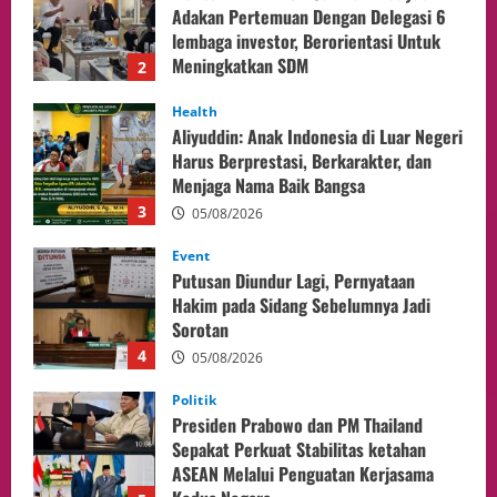
Harus Berprestasi, Berkarakter, dan
Menjaga Nama Baik Bangsa
3
05/08/2026
Event
Putusan Diundur Lagi, Pernyataan
Hakim pada Sidang Sebelumnya Jadi
Sorotan
4
05/08/2026
Politik
Presiden Prabowo dan PM Thailand
Sepakat Perkuat Stabilitas ketahan
ASEAN Melalui Penguatan Kerjasama
Kedua Negara.
5
04/08/2026
Culture
Pengadilan Agama Jakarta Pusat
Selesaikan 25 Perkara Isbat Nikah bagi
WNI di Johor Bahru