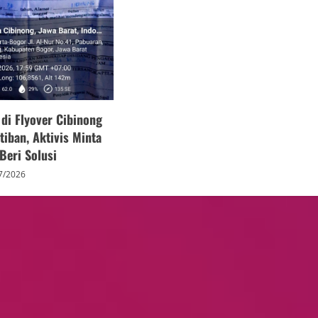
 di Flyover Cibinong
iban, Aktivis Minta
Beri Solusi
7/2026