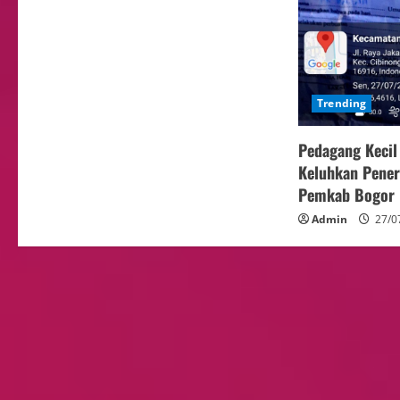
Trending
Pedagang Kecil
Keluhkan Penert
Pemkab Bogor 
Admin
27/0