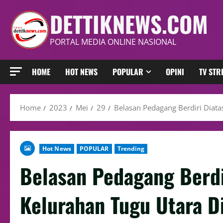
DETTIKNEWS.COM
PORTAL MEDIA ONLINE NASIONAL
HOME
HOT NEWS
POPULAR
OPINI
TV ST
Home
2023
Mei
29
Belasan Pedagang Berdiri Diat
Hot News
POPULAR
Trending
Belasan Pedagang Berdir
Kelurahan Tugu Utara 