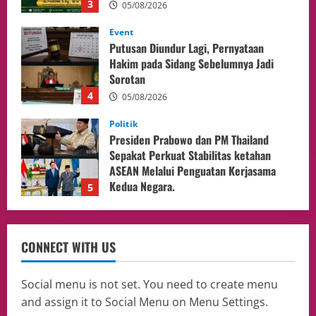
4
05/08/2026
Politik
Presiden Prabowo dan PM Thailand
Sepakat Perkuat Stabilitas ketahan
ASEAN Melalui Penguatan Kerjasama
Kedua Negara.
5
04/08/2026
Culture
Pengadilan Agama Jakarta Pusat
Selesaikan 25 Perkara Isbat Nikah bagi
WNI di Johor Bahru
1
06/08/2026
opini
Menteri BPLH Moh. Jumhur Hidayat
CONNECT WITH US
Adakan Pertemuan Dengan Delegasi 6
lembaga investor, Berorientasi Untuk
Meningkatkan SDM
2
Social menu is not set. You need to create menu
05/08/2026
and assign it to Social Menu on Menu Settings.
Health