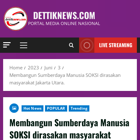
DETTIKNEWS.COM
PORTAL MEDIA ONLINE NASIONAL
LIVE STREAMING
Home
2023
Juni
3
Membangun Sumberdaya Manusia SOKSI dirasakan
masyarakat Jakarta Utara.
Hot News
POPULAR
Trending
Membangun Sumberdaya Manusia
SOKSI dirasakan masyarakat