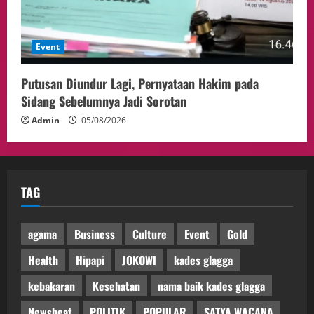
Event
Putusan Diundur Lagi, Pernyataan Hakim pada
Sidang Sebelumnya Jadi Sorotan
Admin
05/08/2026
TAG
agama
Business
Culture
Event
Gold
Health
Hipapi
JOKOWI
kades glagga
kebakaran
Kesehatan
nama baik kades glagga
Newsbeat
POLITIK
POPULAR
SATYA WACANA