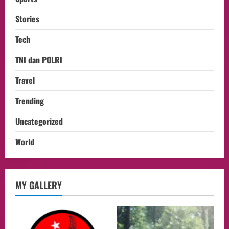
Stories
Tech
TNI dan POLRI
Travel
Trending
Uncategorized
World
opini
MY GALLERY
Menteri BPLH Moh. Jumhur Hidayat
Adakan Pertemuan Dengan Delegasi 6
lembaga investor, Berorientasi Untuk
Meningkatkan SDM
2