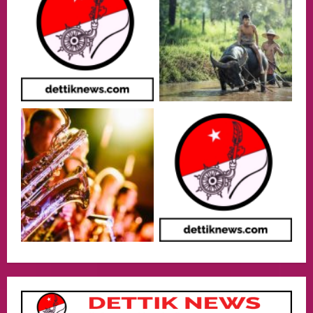
05/08/2026
Health
Aliyuddin: Anak Indonesia di Luar Negeri
Harus Berprestasi, Berkarakter, dan
Menjaga Nama Baik Bangsa
3
05/08/2026
Event
Putusan Diundur Lagi, Pernyataan
Hakim pada Sidang Sebelumnya Jadi
Sorotan
4
05/08/2026
Politik
Presiden Prabowo dan PM Thailand
Sepakat Perkuat Stabilitas ketahan
ASEAN Melalui Penguatan Kerjasama
Kedua Negara.
5
04/08/2026
Culture
Pengadilan Agama Jakarta Pusat