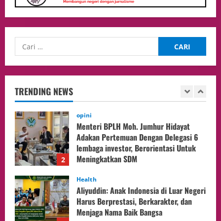
Selesaikan 25 Perkara Isbat Nikah bagi
WNI di Johor Bahru
1
06/08/2026
opini
Menteri BPLH Moh. Jumhur Hidayat
Adakan Pertemuan Dengan Delegasi 6
lembaga investor, Berorientasi Untuk
TRENDING NEWS
Meningkatkan SDM
2
05/08/2026
Health
Aliyuddin: Anak Indonesia di Luar Negeri
Harus Berprestasi, Berkarakter, dan
Menjaga Nama Baik Bangsa
3
05/08/2026
Event
Putusan Diundur Lagi, Pernyataan
Hakim pada Sidang Sebelumnya Jadi
Sorotan