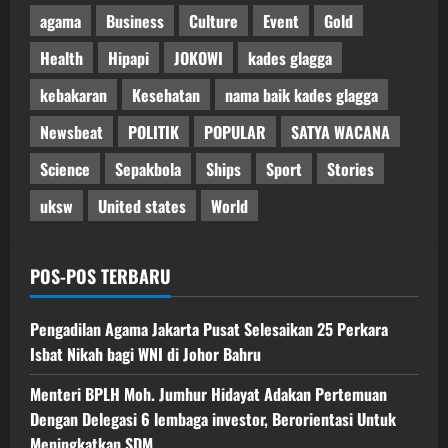
agama
Business
Culture
Event
Gold
Health
Hipapi
JOKOWI
kades glagga
kebakaran
Kesehatan
nama baik kades glagga
Newsbeat
POLITIK
POPULAR
SATYA WACANA
Science
Sepakbola
Ships
Sport
Stories
uksw
United states
World
POS-POS TERBARU
Pengadilan Agama Jakarta Pusat Selesaikan 25 Perkara
Isbat Nikah bagi WNI di Johor Bahru
Menteri BPLH Moh. Jumhur Hidayat Adakan Pertemuan
Dengan Delegasi 6 lembaga investor, Berorientasi Untuk
Meningkatkan SDM