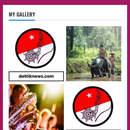
opini
MY GALLERY
Menteri BPLH Moh. Jumhur Hidayat
Adakan Pertemuan Dengan Delegasi 6
lembaga investor, Berorientasi Untuk
Meningkatkan SDM
2
05/08/2026
Health
Aliyuddin: Anak Indonesia di Luar Negeri
Harus Berprestasi, Berkarakter, dan
Menjaga Nama Baik Bangsa
3
05/08/2026
Event
Putusan Diundur Lagi, Pernyataan
Hakim pada Sidang Sebelumnya Jadi
Sorotan
4
05/08/2026
Politik