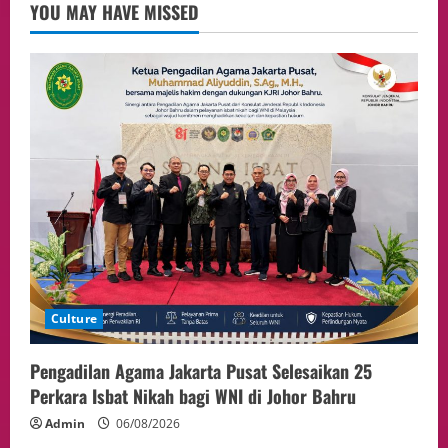
3
05/08/2026
YOU MAY HAVE MISSED
Event
Putusan Diundur Lagi, Pernyataan
Hakim pada Sidang Sebelumnya Jadi
Sorotan
4
05/08/2026
Politik
Presiden Prabowo dan PM Thailand
Sepakat Perkuat Stabilitas ketahan
ASEAN Melalui Penguatan Kerjasama
Kedua Negara.
5
04/08/2026
Culture
Pengadilan Agama Jakarta Pusat Selesaikan 25
Perkara Isbat Nikah bagi WNI di Johor Bahru
Admin
06/08/2026