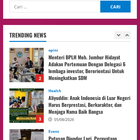
opini
Menteri BPLH Moh. Jumhur Hidayat
Adakan Pertemuan Dengan Delegasi 6
lembaga investor, Berorientasi Untuk
TRENDING NEWS
Meningkatkan SDM
2
05/08/2026
Health
Aliyuddin: Anak Indonesia di Luar Negeri
Harus Berprestasi, Berkarakter, dan
Menjaga Nama Baik Bangsa
3
05/08/2026
Event
Putusan Diundur Lagi, Pernyataan
Hakim pada Sidang Sebelumnya Jadi
Sorotan
4
05/08/2026
Politik
Presiden Prabowo dan PM Thailand