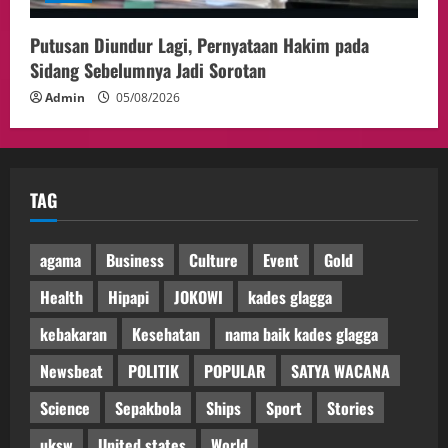
Putusan Diundur Lagi, Pernyataan Hakim pada
Sidang Sebelumnya Jadi Sorotan
Admin
05/08/2026
TAG
agama
Business
Culture
Event
Gold
Health
Hipapi
JOKOWI
kades glagga
kebakaran
Kesehatan
nama baik kades glagga
Newsbeat
POLITIK
POPULAR
SATYA WACANA
Science
Sepakbola
Ships
Sport
Stories
uksw
United states
World