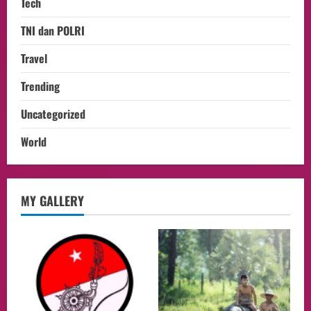
Tech
TNI dan POLRI
Travel
Trending
Uncategorized
World
opini
MY GALLERY
Menteri BPLH Moh. Jumhur Hidayat
Adakan Pertemuan Dengan Delegasi 6
lembaga investor, Berorientasi Untuk
Meningkatkan SDM
2
05/08/2026
Health
Aliyuddin: Anak Indonesia di Luar Negeri