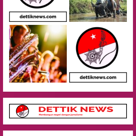
Harus Berprestasi, Berkarakter, dan
Menjaga Nama Baik Bangsa
3
05/08/2026
Event
Putusan Diundur Lagi, Pernyataan
Hakim pada Sidang Sebelumnya Jadi
Sorotan
4
05/08/2026
Politik
Presiden Prabowo dan PM Thailand
Sepakat Perkuat Stabilitas ketahan
ASEAN Melalui Penguatan Kerjasama
Kedua Negara.
5
04/08/2026
Culture
Pengadilan Agama Jakarta Pusat
Selesaikan 25 Perkara Isbat Nikah bagi
WNI di Johor Bahru
1
06/08/2026