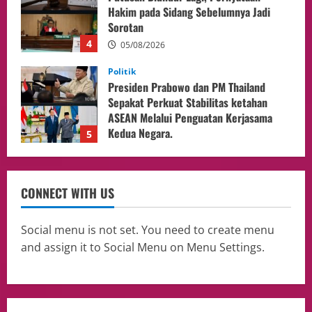
Sepakat Perkuat Stabilitas ketahan
ASEAN Melalui Penguatan Kerjasama
Kedua Negara.
5
04/08/2026
Culture
Pengadilan Agama Jakarta Pusat
Selesaikan 25 Perkara Isbat Nikah bagi
WNI di Johor Bahru
1
06/08/2026
opini
Menteri BPLH Moh. Jumhur Hidayat
CONNECT WITH US
Adakan Pertemuan Dengan Delegasi 6
lembaga investor, Berorientasi Untuk
Meningkatkan SDM
2
Social menu is not set. You need to create menu
05/08/2026
and assign it to Social Menu on Menu Settings.
Health
Aliyuddin: Anak Indonesia di Luar Negeri
Harus Berprestasi, Berkarakter, dan
Menjaga Nama Baik Bangsa