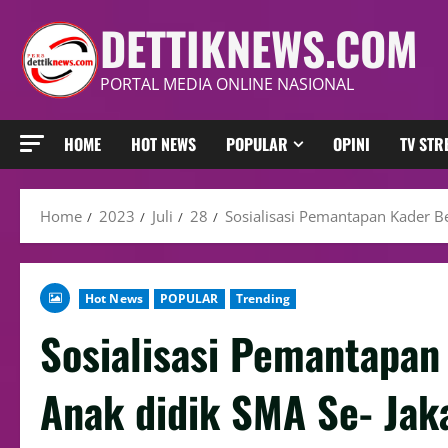
DETTIKNEWS.COM
PORTAL MEDIA ONLINE NASIONAL
HOME
HOT NEWS
POPULAR
OPINI
TV ST
Home
2023
Juli
28
Sosialisasi Pemantapan Kader Be
Hot News
POPULAR
Trending
Sosialisasi Pemantapan
Anak didik SMA Se- Jaka