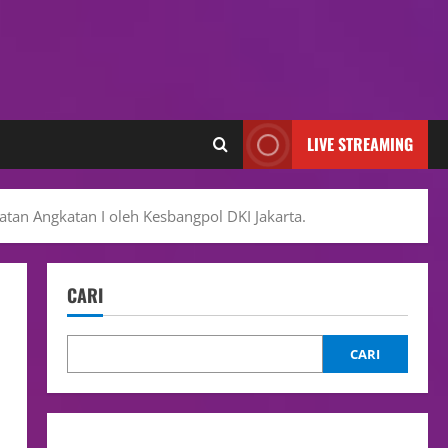
LIVE STREAMING
atan Angkatan I oleh Kesbangpol DKI Jakarta.
CARI
CARI