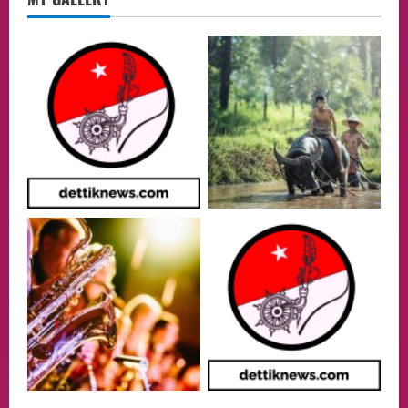
Menteri BPLH Moh. Jumhur Hidayat
Adakan Pertemuan Dengan Delegasi 6
lembaga investor, Berorientasi Untuk
Meningkatkan SDM
2
05/08/2026
Health
Aliyuddin: Anak Indonesia di Luar Negeri
Harus Berprestasi, Berkarakter, dan
Menjaga Nama Baik Bangsa
3
05/08/2026
Event
Putusan Diundur Lagi, Pernyataan
Hakim pada Sidang Sebelumnya Jadi
Sorotan
4
05/08/2026
Politik
Presiden Prabowo dan PM Thailand
Sepakat Perkuat Stabilitas ketahan
ASEAN Melalui Penguatan Kerjasama