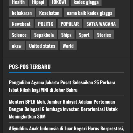
Health
Hipapi
JOKOWI
kades glagga
kebakaran
Kesehatan
nama baik kades glagga
Newsbeat
POLITIK
POPULAR
SATYA WACANA
Science
Sepakbola
Ships
Sport
Stories
uksw
United states
World
POS-POS TERBARU
Pengadilan Agama Jakarta Pusat Selesaikan 25 Perkara
Isbat Nikah bagi WNI di Johor Bahru
Menteri BPLH Moh. Jumhur Hidayat Adakan Pertemuan
Dengan Delegasi 6 lembaga investor, Berorientasi Untuk
Meningkatkan SDM
Aliyuddin: Anak Indonesia di Luar Negeri Harus Berprestasi,