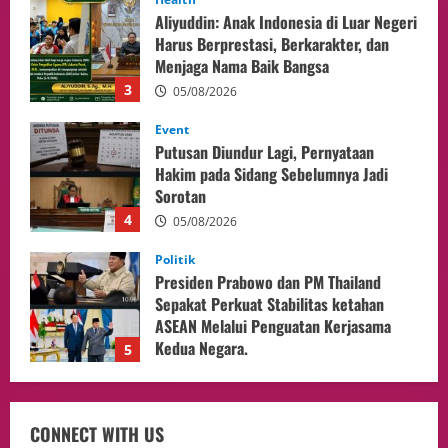
Putusan Diundur Lagi, Pernyataan
Hakim pada Sidang Sebelumnya Jadi
Sorotan
4
05/08/2026
Politik
Presiden Prabowo dan PM Thailand
Sepakat Perkuat Stabilitas ketahan
ASEAN Melalui Penguatan Kerjasama
Kedua Negara.
5
04/08/2026
Culture
Pengadilan Agama Jakarta Pusat
Selesaikan 25 Perkara Isbat Nikah bagi
WNI di Johor Bahru
1
06/08/2026
opini
Menteri BPLH Moh. Jumhur Hidayat
CONNECT WITH US
Adakan Pertemuan Dengan Delegasi 6