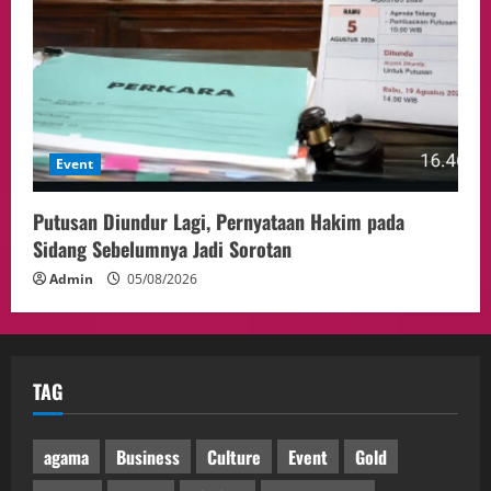
Event
Putusan Diundur Lagi, Pernyataan Hakim pada
Sidang Sebelumnya Jadi Sorotan
Admin
05/08/2026
TAG
agama
Business
Culture
Event
Gold