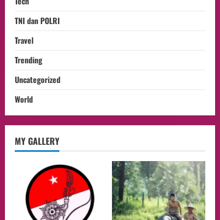
Tech
TNI dan POLRI
Travel
Trending
Uncategorized
World
opini
MY GALLERY
Menteri BPLH Moh. Jumhur Hidayat
Adakan Pertemuan Dengan Delegasi 6
lembaga investor, Berorientasi Untuk
Meningkatkan SDM
2
05/08/2026
Health
Aliyuddin: Anak Indonesia di Luar Negeri