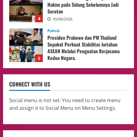
Sepakat Perkuat Stabilitas ketahan
ASEAN Melalui Penguatan Kerjasama
Kedua Negara.
5
04/08/2026
Culture
Pengadilan Agama Jakarta Pusat
Selesaikan 25 Perkara Isbat Nikah bagi
WNI di Johor Bahru
1
06/08/2026
opini
Menteri BPLH Moh. Jumhur Hidayat
CONNECT WITH US
Adakan Pertemuan Dengan Delegasi 6
lembaga investor, Berorientasi Untuk
Meningkatkan SDM
2
Social menu is not set. You need to create menu
05/08/2026
and assign it to Social Menu on Menu Settings.
Health
Aliyuddin: Anak Indonesia di Luar Negeri
Harus Berprestasi, Berkarakter, dan
Menjaga Nama Baik Bangsa