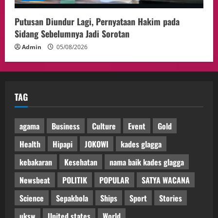
Putusan Diundur Lagi, Pernyataan Hakim pada
Sidang Sebelumnya Jadi Sorotan
Admin
05/08/2026
TAG
agama
Business
Culture
Event
Gold
Health
Hipapi
JOKOWI
kades glagga
kebakaran
Kesehatan
nama baik kades glagga
Newsbeat
POLITIK
POPULAR
SATYA WACANA
Science
Sepakbola
Ships
Sport
Stories
uksw
United states
World