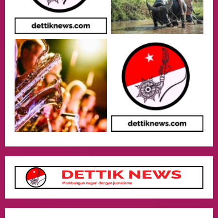
Harus Berprestasi, Berkarakter, dan
Menjaga Nama Baik Bangsa
3
05/08/2026
Event
Putusan Diundur Lagi, Pernyataan
Hakim pada Sidang Sebelumnya Jadi
Sorotan
4
05/08/2026
Politik
Presiden Prabowo dan PM Thailand
Sepakat Perkuat Stabilitas ketahan
ASEAN Melalui Penguatan Kerjasama
Kedua Negara.
5
04/08/2026
Culture
Pengadilan Agama Jakarta Pusat
Selesaikan 25 Perkara Isbat Nikah bagi
WNI di Johor Bahru
1
06/08/2026