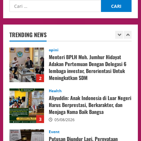
opini
Menteri BPLH Moh. Jumhur Hidayat
Adakan Pertemuan Dengan Delegasi 6
lembaga investor, Berorientasi Untuk
TRENDING NEWS
Meningkatkan SDM
2
05/08/2026
Health
Aliyuddin: Anak Indonesia di Luar Negeri
Harus Berprestasi, Berkarakter, dan
Menjaga Nama Baik Bangsa
3
05/08/2026
Event
Putusan Diundur Lagi, Pernyataan
Hakim pada Sidang Sebelumnya Jadi
Sorotan
4
05/08/2026
Politik
Presiden Prabowo dan PM Thailand