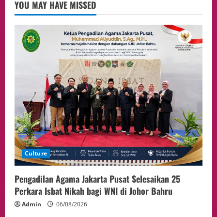
3
05/08/2026
YOU MAY HAVE MISSED
Event
Putusan Diundur Lagi, Pernyataan
Hakim pada Sidang Sebelumnya Jadi
Sorotan
4
05/08/2026
Politik
Presiden Prabowo dan PM Thailand
Sepakat Perkuat Stabilitas ketahan
ASEAN Melalui Penguatan Kerjasama
Kedua Negara.
5
04/08/2026
Culture
Pengadilan Agama Jakarta Pusat Selesaikan 25
Perkara Isbat Nikah bagi WNI di Johor Bahru
Admin
06/08/2026