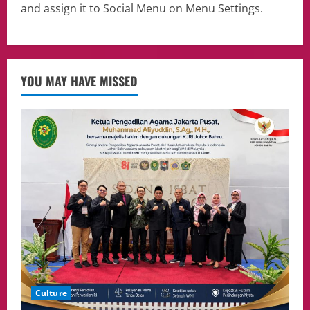
and assign it to Social Menu on Menu Settings.
Politik
Presiden Prabowo dan PM Thailand
Sepakat Perkuat Stabilitas ketahan
ASEAN Melalui Penguatan Kerjasama
Kedua Negara.
5
YOU MAY HAVE MISSED
04/08/2026
Culture