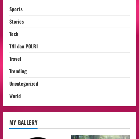
Sports
Stories
Tech
opini
Menteri BPLH Moh. Jumhur Hidayat
TNI dan POLRI
Adakan Pertemuan Dengan Delegasi 6
lembaga investor, Berorientasi Untuk
Travel
Meningkatkan SDM
2
Trending
05/08/2026
Health
Uncategorized
Aliyuddin: Anak Indonesia di Luar Negeri
Harus Berprestasi, Berkarakter, dan
World
Menjaga Nama Baik Bangsa
3
05/08/2026
Event
MY GALLERY
Putusan Diundur Lagi, Pernyataan
Hakim pada Sidang Sebelumnya Jadi