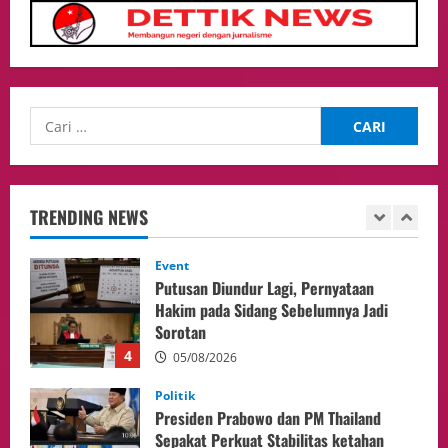
Health
Aliyuddin: Anak Indonesia di Luar Negeri
Harus Berprestasi, Berkarakter, dan
Menjaga Nama Baik Bangsa
3
05/08/2026
Event
Putusan Diundur Lagi, Pernyataan
Hakim pada Sidang Sebelumnya Jadi
Sorotan
TRENDING NEWS
4
05/08/2026
Politik
Presiden Prabowo dan PM Thailand
Sepakat Perkuat Stabilitas ketahan
ASEAN Melalui Penguatan Kerjasama
Kedua Negara.
5
04/08/2026
Culture
Pengadilan Agama Jakarta Pusat
Selesaikan 25 Perkara Isbat Nikah bagi