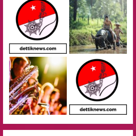
Sorotan
4
05/08/2026
Politik
Presiden Prabowo dan PM Thailand
Sepakat Perkuat Stabilitas ketahan
ASEAN Melalui Penguatan Kerjasama
Kedua Negara.
5
04/08/2026
Culture
Pengadilan Agama Jakarta Pusat
Selesaikan 25 Perkara Isbat Nikah bagi
WNI di Johor Bahru
1
06/08/2026
opini
Menteri BPLH Moh. Jumhur Hidayat
Adakan Pertemuan Dengan Delegasi 6
lembaga investor, Berorientasi Untuk
Meningkatkan SDM
2
05/08/2026