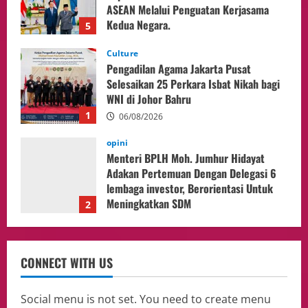
WNI di Johor Bahru
1
06/08/2026
opini
Menteri BPLH Moh. Jumhur Hidayat
Adakan Pertemuan Dengan Delegasi 6
lembaga investor, Berorientasi Untuk
Meningkatkan SDM
2
05/08/2026
Health
Aliyuddin: Anak Indonesia di Luar Negeri
Harus Berprestasi, Berkarakter, dan
Menjaga Nama Baik Bangsa
3
05/08/2026
Event
Putusan Diundur Lagi, Pernyataan
CONNECT WITH US
Hakim pada Sidang Sebelumnya Jadi
Sorotan
4
05/08/2026
Social menu is not set. You need to create menu