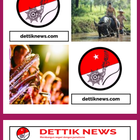
05/08/2026
Health
Aliyuddin: Anak Indonesia di Luar Negeri
Harus Berprestasi, Berkarakter, dan
Menjaga Nama Baik Bangsa
3
05/08/2026
Event
Putusan Diundur Lagi, Pernyataan
Hakim pada Sidang Sebelumnya Jadi
Sorotan
4
05/08/2026
Politik
Presiden Prabowo dan PM Thailand
Sepakat Perkuat Stabilitas ketahan
ASEAN Melalui Penguatan Kerjasama
Kedua Negara.
5
04/08/2026
Culture
Pengadilan Agama Jakarta Pusat