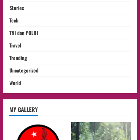
Stories
Tech
TNI dan POLRI
Travel
Trending
Uncategorized
World
opini
MY GALLERY
Menteri BPLH Moh. Jumhur Hidayat
Adakan Pertemuan Dengan Delegasi 6
lembaga investor, Berorientasi Untuk
Meningkatkan SDM
2