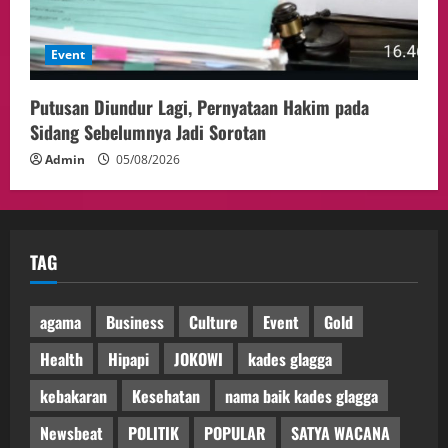
Event
Putusan Diundur Lagi, Pernyataan Hakim pada
Sidang Sebelumnya Jadi Sorotan
Admin
05/08/2026
TAG
agama
Business
Culture
Event
Gold
Health
Hipapi
JOKOWI
kades glagga
kebakaran
Kesehatan
nama baik kades glagga
Newsbeat
POLITIK
POPULAR
SATYA WACANA