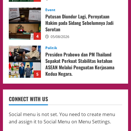
Politik
Presiden Prabowo dan PM Thailand
Sepakat Perkuat Stabilitas ketahan
ASEAN Melalui Penguatan Kerjasama
Kedua Negara.
5
04/08/2026
Culture
Pengadilan Agama Jakarta Pusat
Selesaikan 25 Perkara Isbat Nikah bagi
WNI di Johor Bahru
1
06/08/2026
opini
Menteri BPLH Moh. Jumhur Hidayat
CONNECT WITH US
Adakan Pertemuan Dengan Delegasi 6
lembaga investor, Berorientasi Untuk
Meningkatkan SDM
2
Social menu is not set. You need to create menu
05/08/2026
and assign it to Social Menu on Menu Settings.
Health
Aliyuddin: Anak Indonesia di Luar Negeri