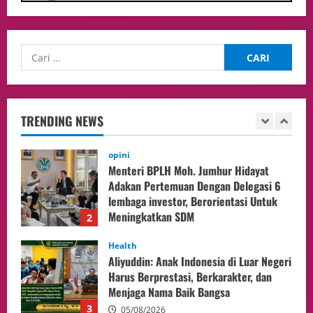
Selesaikan 25 Perkara Isbat Nikah bagi
WNI di Johor Bahru
1
06/08/2026
opini
Menteri BPLH Moh. Jumhur Hidayat
Adakan Pertemuan Dengan Delegasi 6
lembaga investor, Berorientasi Untuk
TRENDING NEWS
Meningkatkan SDM
2
05/08/2026
Health
Aliyuddin: Anak Indonesia di Luar Negeri
Harus Berprestasi, Berkarakter, dan
Menjaga Nama Baik Bangsa
3
05/08/2026
Event
Putusan Diundur Lagi, Pernyataan
Hakim pada Sidang Sebelumnya Jadi
Sorotan
4
05/08/2026