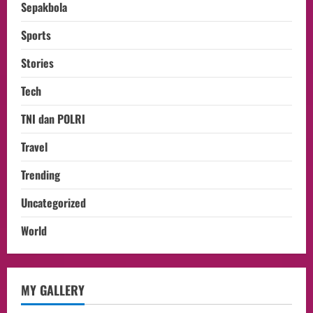
Sepakbola
Sports
Stories
Tech
TNI dan POLRI
Travel
Trending
Uncategorized
World
opini
MY GALLERY
Menteri BPLH Moh. Jumhur Hidayat
Adakan Pertemuan Dengan Delegasi 6