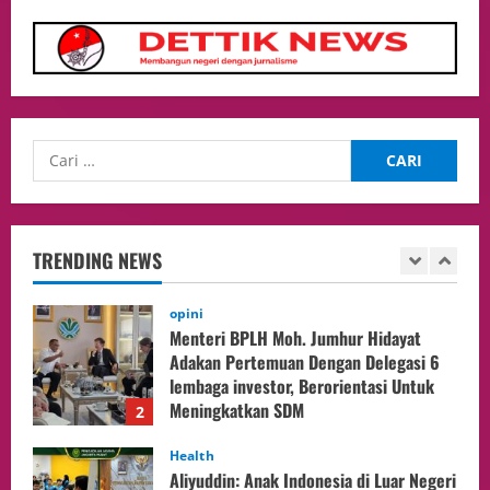
04/08/2026
Culture
Pengadilan Agama Jakarta Pusat
Selesaikan 25 Perkara Isbat Nikah bagi
WNI di Johor Bahru
1
06/08/2026
opini
Menteri BPLH Moh. Jumhur Hidayat
Adakan Pertemuan Dengan Delegasi 6
lembaga investor, Berorientasi Untuk
TRENDING NEWS
Meningkatkan SDM
2
05/08/2026
Health
Aliyuddin: Anak Indonesia di Luar Negeri
Harus Berprestasi, Berkarakter, dan
Menjaga Nama Baik Bangsa
3
05/08/2026
Event
Putusan Diundur Lagi, Pernyataan