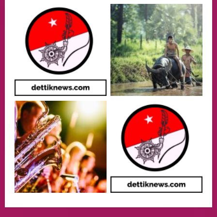
lembaga investor, Berorientasi Untuk
Meningkatkan SDM
2
05/08/2026
Health
Aliyuddin: Anak Indonesia di Luar Negeri
Harus Berprestasi, Berkarakter, dan
Menjaga Nama Baik Bangsa
3
05/08/2026
Event
Putusan Diundur Lagi, Pernyataan
Hakim pada Sidang Sebelumnya Jadi
Sorotan
4
05/08/2026
Politik
Presiden Prabowo dan PM Thailand
Sepakat Perkuat Stabilitas ketahan
ASEAN Melalui Penguatan Kerjasama
Kedua Negara.
5