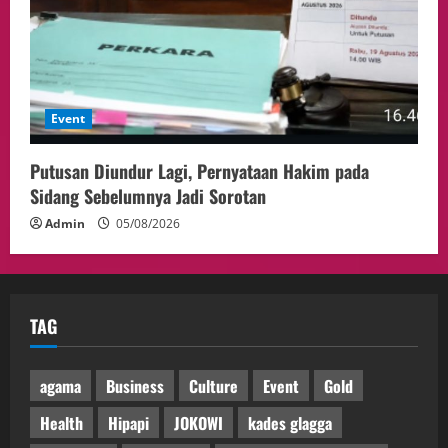
Event
Putusan Diundur Lagi, Pernyataan Hakim pada
Sidang Sebelumnya Jadi Sorotan
Admin
05/08/2026
TAG
agama
Business
Culture
Event
Gold
Health
Hipapi
JOKOWI
kades glagga