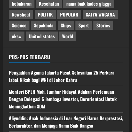
kebakaran
Kesehatan
nama baik kades glagga
Newsbeat
POLITIK
POPULAR
SATYA WACANA
Science
Sepakbola
Ships
Sport
Stories
uksw
United states
World
POS-POS TERBARU
Pengadilan Agama Jakarta Pusat Selesaikan 25 Perkara
Isbat Nikah bagi WNI di Johor Bahru
Menteri BPLH Moh. Jumhur Hidayat Adakan Pertemuan
Dengan Delegasi 6 lembaga investor, Berorientasi Untuk
Meningkatkan SDM
Aliyuddin: Anak Indonesia di Luar Negeri Harus Berprestasi,
Berkarakter, dan Menjaga Nama Baik Bangsa