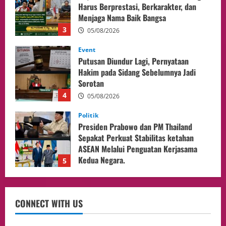
Hakim pada Sidang Sebelumnya Jadi
Sorotan
4
05/08/2026
Politik
Presiden Prabowo dan PM Thailand
Sepakat Perkuat Stabilitas ketahan
ASEAN Melalui Penguatan Kerjasama
Kedua Negara.
5
04/08/2026
Culture
Pengadilan Agama Jakarta Pusat
Selesaikan 25 Perkara Isbat Nikah bagi
WNI di Johor Bahru
1
06/08/2026
opini
Menteri BPLH Moh. Jumhur Hidayat
CONNECT WITH US
Adakan Pertemuan Dengan Delegasi 6
lembaga investor, Berorientasi Untuk
Meningkatkan SDM