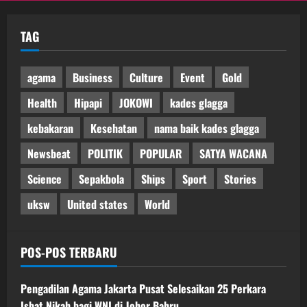
TAG
agama
Business
Culture
Event
Gold
Health
Hipapi
JOKOWI
kades glagga
kebakaran
Kesehatan
nama baik kades glagga
Newsbeat
POLITIK
POPULAR
SATYA WACANA
Science
Sepakbola
Ships
Sport
Stories
uksw
United states
World
POS-POS TERBARU
Pengadilan Agama Jakarta Pusat Selesaikan 25 Perkara
Isbat Nikah bagi WNI di Johor Bahru