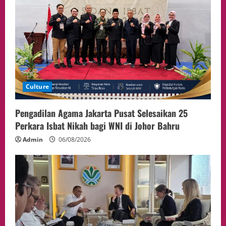
Politik
Presiden Prabowo dan PM Thailand
Sepakat Perkuat Stabilitas ketahan
ASEAN Melalui Penguatan Kerjasama
Kedua Negara.
5
04/08/2026
Culture
Pengadilan Agama Jakarta Pusat Selesaikan 25
Perkara Isbat Nikah bagi WNI di Johor Bahru
Admin
06/08/2026