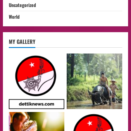
Uncategorized
World
opini
MY GALLERY
Menteri BPLH Moh. Jumhur Hidayat
Adakan Pertemuan Dengan Delegasi 6
lembaga investor, Berorientasi Untuk
Meningkatkan SDM
2
05/08/2026
Health
Aliyuddin: Anak Indonesia di Luar Negeri
Harus Berprestasi, Berkarakter, dan
Menjaga Nama Baik Bangsa
3
05/08/2026
Event
Putusan Diundur Lagi, Pernyataan
Hakim pada Sidang Sebelumnya Jadi