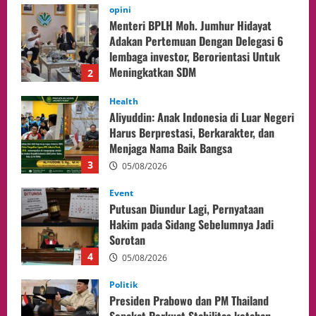
Health
Aliyuddin: Anak Indonesia di Luar Negeri
Harus Berprestasi, Berkarakter, dan
Menjaga Nama Baik Bangsa
3
05/08/2026
Event
Putusan Diundur Lagi, Pernyataan
Hakim pada Sidang Sebelumnya Jadi
Sorotan
4
05/08/2026
Politik
Presiden Prabowo dan PM Thailand
Sepakat Perkuat Stabilitas ketahan
ASEAN Melalui Penguatan Kerjasama
Kedua Negara.
5
04/08/2026
Culture
Pengadilan Agama Jakarta Pusat