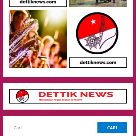
05/08/2026
Health
Aliyuddin: Anak Indonesia di Luar Negeri
Harus Berprestasi, Berkarakter, dan
Menjaga Nama Baik Bangsa
4
05/08/2026
Event
Putusan Diundur Lagi, Pernyataan
Hakim pada Sidang Sebelumnya Jadi
Sorotan
5
05/08/2026
Business
Kuasa Hukum H Sebut AS Diduga Tiga
Kali Absen Tes DNA, Minta Proses
Hukum Dibuka Secara Terang
1
10/08/2026
Culture