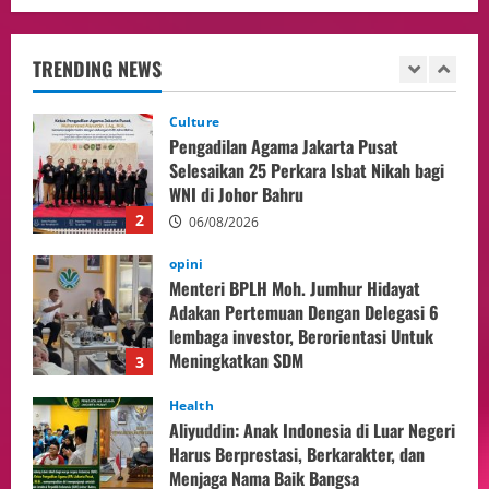
Pengadilan Agama Jakarta Pusat
Selesaikan 25 Perkara Isbat Nikah bagi
WNI di Johor Bahru
TRENDING NEWS
2
06/08/2026
opini
Menteri BPLH Moh. Jumhur Hidayat
Adakan Pertemuan Dengan Delegasi 6
lembaga investor, Berorientasi Untuk
Meningkatkan SDM
3
05/08/2026
Health
Aliyuddin: Anak Indonesia di Luar Negeri
Harus Berprestasi, Berkarakter, dan
Menjaga Nama Baik Bangsa
4
05/08/2026
Event
Putusan Diundur Lagi, Pernyataan
Hakim pada Sidang Sebelumnya Jadi
Sorotan