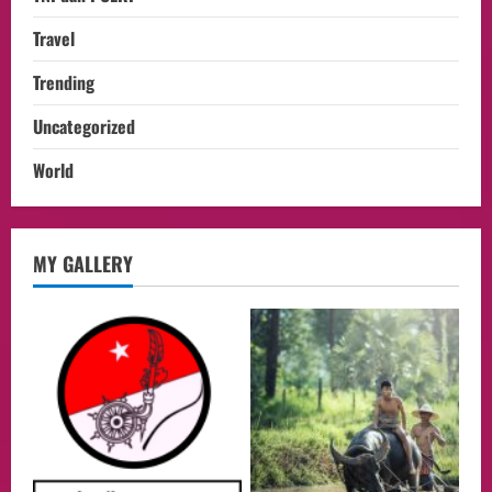
Travel
Trending
Uncategorized
World
Culture
MY GALLERY
Pengadilan Agama Jakarta Pusat
Selesaikan 25 Perkara Isbat Nikah bagi
WNI di Johor Bahru
2
06/08/2026
opini
Menteri BPLH Moh. Jumhur Hidayat
Adakan Pertemuan Dengan Delegasi 6
lembaga investor, Berorientasi Untuk
Meningkatkan SDM
3