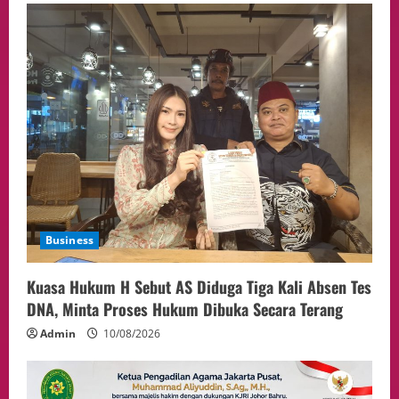
Aliyuddin: Anak Indonesia di Luar Negeri
Harus Berprestasi, Berkarakter, dan
Menjaga Nama Baik Bangsa
4
05/08/2026
Event
Putusan Diundur Lagi, Pernyataan
Hakim pada Sidang Sebelumnya Jadi
Sorotan
5
05/08/2026
Business
Kuasa Hukum H Sebut AS Diduga Tiga Kali Absen Tes
DNA, Minta Proses Hukum Dibuka Secara Terang
Admin
10/08/2026