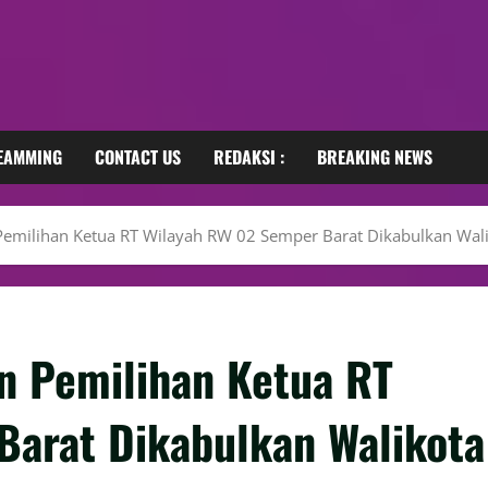
REAMMING
CONTACT US
REDAKSI :
BREAKING NEWS
milihan Ketua RT Wilayah RW 02 Semper Barat Dikabulkan Walik
 Pemilihan Ketua RT
arat Dikabulkan Walikota