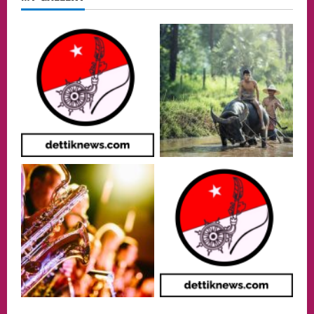
Menteri BPLH Moh. Jumhur Hidayat
Adakan Pertemuan Dengan Delegasi 6
lembaga investor, Berorientasi Untuk
Meningkatkan SDM
2
05/08/2026
Health
Aliyuddin: Anak Indonesia di Luar Negeri
Harus Berprestasi, Berkarakter, dan
Menjaga Nama Baik Bangsa
3
05/08/2026
Event
Putusan Diundur Lagi, Pernyataan
Hakim pada Sidang Sebelumnya Jadi
Sorotan
4
05/08/2026
Politik
Presiden Prabowo dan PM Thailand
Sepakat Perkuat Stabilitas ketahan
ASEAN Melalui Penguatan Kerjasama