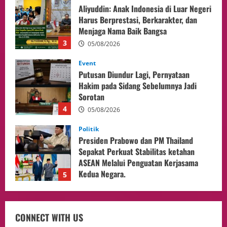
Putusan Diundur Lagi, Pernyataan
Hakim pada Sidang Sebelumnya Jadi
Sorotan
4
05/08/2026
Politik
Presiden Prabowo dan PM Thailand
Sepakat Perkuat Stabilitas ketahan
ASEAN Melalui Penguatan Kerjasama
Kedua Negara.
5
04/08/2026
Culture
Pengadilan Agama Jakarta Pusat
Selesaikan 25 Perkara Isbat Nikah bagi
WNI di Johor Bahru
1
06/08/2026
opini
Menteri BPLH Moh. Jumhur Hidayat
CONNECT WITH US
Adakan Pertemuan Dengan Delegasi 6