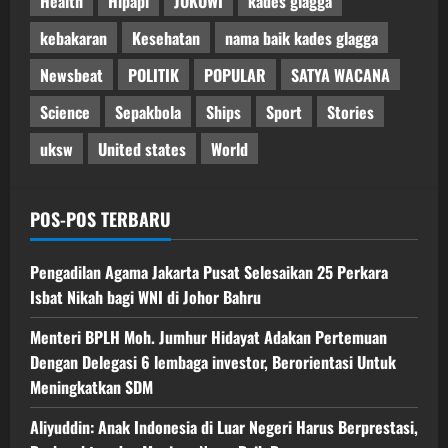
Health
Hipapi
JOKOWI
kades glagga
kebakaran
Kesehatan
nama baik kades glagga
Newsbeat
POLITIK
POPULAR
SATYA WACANA
Science
Sepakbola
Ships
Sport
Stories
uksw
United states
World
POS-POS TERBARU
Pengadilan Agama Jakarta Pusat Selesaikan 25 Perkara
Isbat Nikah bagi WNI di Johor Bahru
Menteri BPLH Moh. Jumhur Hidayat Adakan Pertemuan
Dengan Delegasi 6 lembaga investor, Berorientasi Untuk
Meningkatkan SDM
Aliyuddin: Anak Indonesia di Luar Negeri Harus Berprestasi,