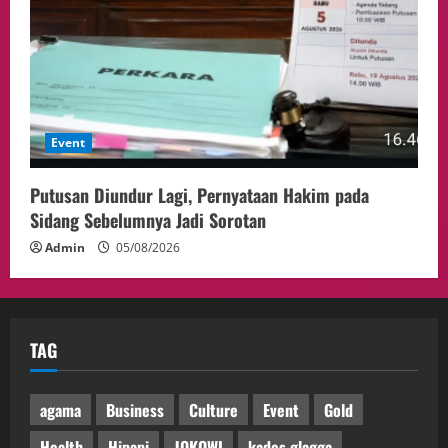
Event
Putusan Diundur Lagi, Pernyataan Hakim pada
Sidang Sebelumnya Jadi Sorotan
Admin
05/08/2026
TAG
agama
Business
Culture
Event
Gold
Health
Hipapi
JOKOWI
kades glagga