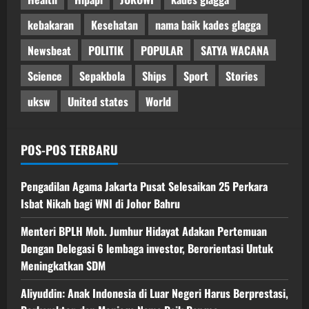
kebakaran
Kesehatan
nama baik kades glagga
Newsbeat
POLITIK
POPULAR
SATYA WACANA
Science
Sepakbola
Ships
Sport
Stories
uksw
United states
World
POS-POS TERBARU
Pengadilan Agama Jakarta Pusat Selesaikan 25 Perkara
Isbat Nikah bagi WNI di Johor Bahru
Menteri BPLH Moh. Jumhur Hidayat Adakan Pertemuan
Dengan Delegasi 6 lembaga investor, Berorientasi Untuk
Meningkatkan SDM
Aliyuddin: Anak Indonesia di Luar Negeri Harus Berprestasi,