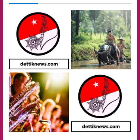
Menteri BPLH Moh. Jumhur Hidayat
Adakan Pertemuan Dengan Delegasi 6
lembaga investor, Berorientasi Untuk
Meningkatkan SDM
2
05/08/2026
Health
Aliyuddin: Anak Indonesia di Luar Negeri
Harus Berprestasi, Berkarakter, dan
Menjaga Nama Baik Bangsa
3
05/08/2026
Event
Putusan Diundur Lagi, Pernyataan
Hakim pada Sidang Sebelumnya Jadi
Sorotan
4
05/08/2026
Politik
Presiden Prabowo dan PM Thailand
Sepakat Perkuat Stabilitas ketahan
ASEAN Melalui Penguatan Kerjasama