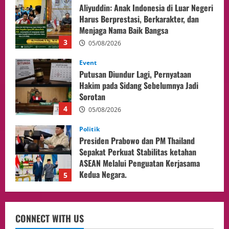
Putusan Diundur Lagi, Pernyataan
Hakim pada Sidang Sebelumnya Jadi
Sorotan
4
05/08/2026
Politik
Presiden Prabowo dan PM Thailand
Sepakat Perkuat Stabilitas ketahan
ASEAN Melalui Penguatan Kerjasama
Kedua Negara.
5
04/08/2026
Culture
Pengadilan Agama Jakarta Pusat
Selesaikan 25 Perkara Isbat Nikah bagi
WNI di Johor Bahru
1
06/08/2026
opini
Menteri BPLH Moh. Jumhur Hidayat
CONNECT WITH US
Adakan Pertemuan Dengan Delegasi 6