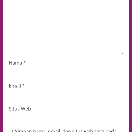
Nama
*
Email
*
Situs Web
Simpan nama, email, dan situs web saya pada