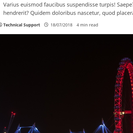
Varius euismod faucibus suspendisse turpis! Saepe
hendrerit? Quidem doloribus nascetur, quod placer
Technical Support
18/07/2018
4 min read