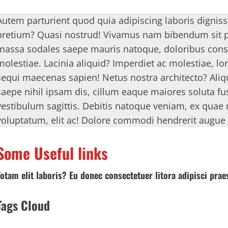
Autem parturient quod quia adipiscing laboris dignissi
pretium? Quasi nostrud! Vivamus nam bibendum sit pr
massa sodales saepe mauris natoque, doloribus consec
molestiae. Lacinia aliquid? Imperdiet ac molestiae, l
sequi maecenas sapien! Netus nostra architecto? Aliq
saepe nihil ipsam dis, cillum eaque maiores soluta fus
vestibulum sagittis. Debitis natoque veniam, ex quae
voluptatum, elit ac! Dolore commodi hendrerit augu
Some Useful links
Totam elit laboris? Eu donec consectetuer litora adipisci prae
Tags Cloud