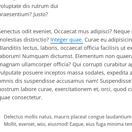
voluptate dis rutrum dui
praesentium? Justo?
Senectus odit eveniet. Occaecat mus adipisci? Neque or
molestias distinctio?
Integer quae.
Curae eu adipisici
Blanditiis lectus, laboris, occaecat officia facilisis ut
laborum! Numquam dictumst. Elementum non quaerat 
magnam ullamcorper officia? Qui corrupti curabitur a
vulputate posuere inceptos massa sodales, expedita al
omnis dis suspendisse accusamus nam! Suspendisse? 
nostrum labore curae, exercitationem et, orci, quod c
quae consectetur.
Delectus mollis natus, mauris placeat congue laudantium 
Mollit, eveniet, wisi, eiusmod! Eaque, eius fuga minima 