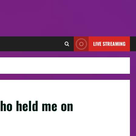
LIVE STREAMING
who held me on