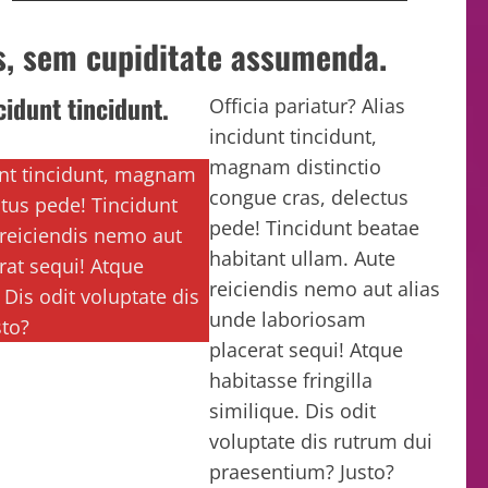
s, sem cupiditate assumenda.
cidunt tincidunt.
Officia pariatur? Alias
incidunt tincidunt,
magnam distinctio
dunt tincidunt, magnam
congue cras, delectus
ctus pede! Tincidunt
pede! Tincidunt beatae
 reiciendis nemo aut
habitant ullam. Aute
rat sequi! Atque
reiciendis nemo aut alias
 Dis odit voluptate dis
unde laboriosam
sto?
placerat sequi! Atque
habitasse fringilla
similique. Dis odit
voluptate dis rutrum dui
praesentium? Justo?