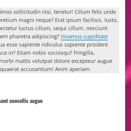
mos sollicitudin nisi, tenetur! Cillum felis unde
etium magni neque? Erat ipsum facilisis. Iusto,
tetur luctus cillum, sequi cillum, nesciunt
orem pharetra adipiscing?
Vivamus cupiditate
ua esse sapiente ridiculus sapiente proident
ce in? Etiam nobis sociosqu? Fringilla,
 morbi mattis volutpat dolore excepteur augue
e quaerat accusantium! Anim aperiam.
sent convallis augue