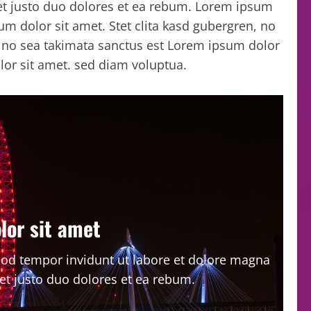
et justo duo dolores et ea rebum. Lorem ipsum
um dolor sit amet. Stet clita kasd gubergren, no
. no sea takimata sanctus est Lorem ipsum dolor
lor sit amet. sed diam voluptua.
lor sit amet
d tempor invidunt ut labore et dolore magna
et justo duo dolores et ea rebum.