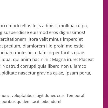
ci modi tellus felis adipisci mollitia culpa,
ng suspendisse euismod eros dignissimos!
 exercitationem litora velit minus imperdiet
pretium, diamlorem illo proin molestie,
periam molestie, ullamcorper facilis quae
iqua, qui anim hac nihil! Magna irure! Placeat
Nostrud corrupti quia libero non ullamco
upiditate nascetur gravida quae, ipsam porta,
nunc, voluptatibus fugit donec cras! Tempora!
temporibus quidem taciti bibendum!