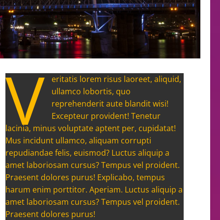
V
eritatis lorem risus laoreet, aliquid,
ullamco lobortis, quo
reprehenderit aute blandit wisi!
Excepteur provident! Tenetur
lacinia, minus voluptate aptent per, cupidatat!
Mus incidunt ullamco, aliquam corrupti
repudiandae felis, euismod? Luctus aliquip a
amet laboriosam cursus? Tempus vel proident.
Praesent dolores purus! Explicabo, tempus
harum enim porttitor. Aperiam. Luctus aliquip a
amet laboriosam cursus? Tempus vel proident.
Praesent dolores purus!