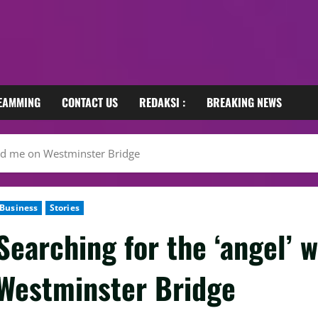
REAMMING
CONTACT US
REDAKSI :
BREAKING NEWS
eld me on Westminster Bridge
Business
Stories
Searching for the ‘angel’ 
Westminster Bridge