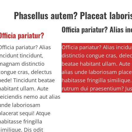
Phasellus autem? Placeat labori
Officia pariatur? Alias in
Officia pariatur?
Officia pariatur? Alias
Officia pariatur? Alias inci
incidunt tincidunt,
distinctio congue cras, dele
magnam distinctio
beatae habitant ullam. Aute
congue cras, delectus
alias unde laboriosam place
pede! Tincidunt beatae
habitasse fringilla similique.
habitant ullam. Aute
rutrum dui praesentium? Ju
reiciendis nemo aut alias
unde laboriosam
placerat sequi! Atque
habitasse fringilla
similique. Dis odit