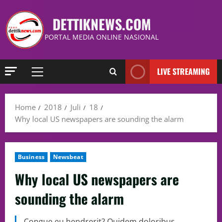
DETTIKNEWS.COM
PORTAL MEDIA ONLINE NASIONAL
LIVE STREAMING
Home
2018
Juli
18
Why local US newspapers are sounding the alarm
Business
Newsbeat
Why local US newspapers are
sounding the alarm
Congue eu hendrerit? Quidem doloribus