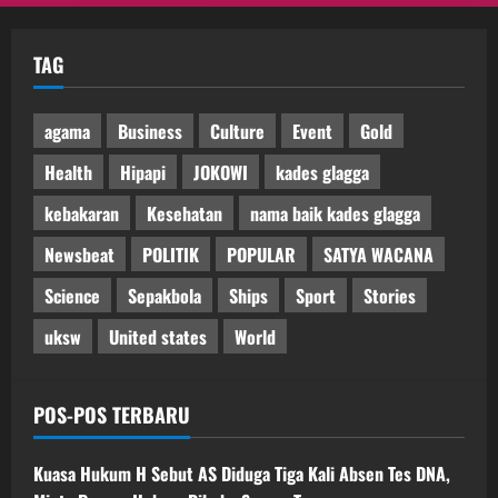
TAG
agama
Business
Culture
Event
Gold
Health
Hipapi
JOKOWI
kades glagga
kebakaran
Kesehatan
nama baik kades glagga
Newsbeat
POLITIK
POPULAR
SATYA WACANA
Science
Sepakbola
Ships
Sport
Stories
uksw
United states
World
POS-POS TERBARU
Kuasa Hukum H Sebut AS Diduga Tiga Kali Absen Tes DNA,