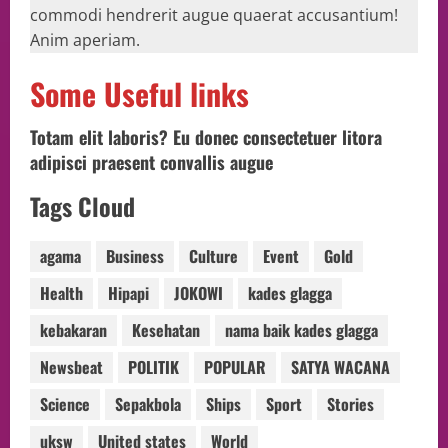
commodi hendrerit augue quaerat accusantium!
Anim aperiam.
Some Useful links
Totam elit laboris? Eu donec consectetuer litora
adipisci praesent convallis augue
Tags Cloud
agama
Business
Culture
Event
Gold
Health
Hipapi
JOKOWI
kades glagga
kebakaran
Kesehatan
nama baik kades glagga
Newsbeat
POLITIK
POPULAR
SATYA WACANA
Science
Sepakbola
Ships
Sport
Stories
uksw
United states
World