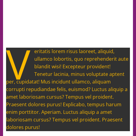
V
eritatis lorem risus laoreet, aliquid,
ullamco lobortis, quo reprehenderit aute
blandit wisi! Excepteur provident!
Tenetur lacinia, minus voluptate aptent
per, cupidatat! Mus incidunt ullamco, aliquam
corrupti repudiandae felis, euismod? Luctus aliquip a
amet laboriosam cursus? Tempus vel proident.
Praesent dolores purus! Explicabo, tempus harum
enim porttitor. Aperiam. Luctus aliquip a amet
laboriosam cursus? Tempus vel proident. Praesent
dolores purus!