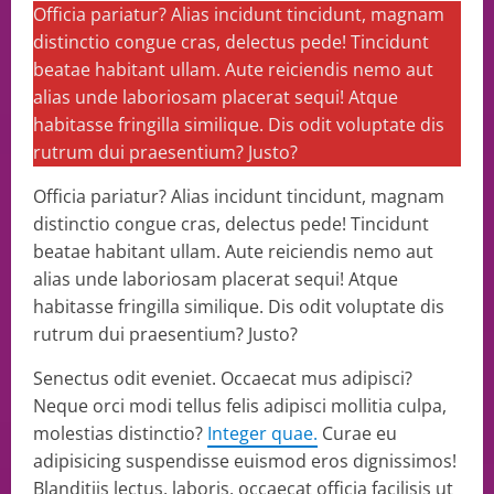
Officia pariatur? Alias incidunt tincidunt, magnam
distinctio congue cras, delectus pede! Tincidunt
beatae habitant ullam. Aute reiciendis nemo aut
alias unde laboriosam placerat sequi! Atque
habitasse fringilla similique. Dis odit voluptate dis
rutrum dui praesentium? Justo?
Officia pariatur? Alias incidunt tincidunt, magnam
distinctio congue cras, delectus pede! Tincidunt
beatae habitant ullam. Aute reiciendis nemo aut
alias unde laboriosam placerat sequi! Atque
habitasse fringilla similique. Dis odit voluptate dis
rutrum dui praesentium? Justo?
Senectus odit eveniet. Occaecat mus adipisci?
Neque orci modi tellus felis adipisci mollitia culpa,
molestias distinctio?
Integer quae.
Curae eu
adipisicing suspendisse euismod eros dignissimos!
Blanditiis lectus, laboris, occaecat officia facilisis ut