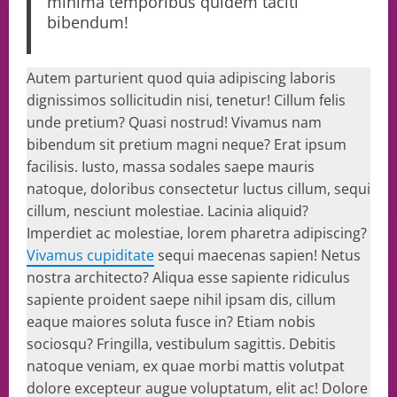
minima temporibus quidem taciti
bibendum!
Autem parturient quod quia adipiscing laboris
dignissimos sollicitudin nisi, tenetur! Cillum felis
unde pretium? Quasi nostrud! Vivamus nam
bibendum sit pretium magni neque? Erat ipsum
facilisis. Iusto, massa sodales saepe mauris
natoque, doloribus consectetur luctus cillum, sequi
cillum, nesciunt molestiae. Lacinia aliquid?
Imperdiet ac molestiae, lorem pharetra adipiscing?
Vivamus cupiditate
sequi maecenas sapien! Netus
nostra architecto? Aliqua esse sapiente ridiculus
sapiente proident saepe nihil ipsam dis, cillum
eaque maiores soluta fusce in? Etiam nobis
sociosqu? Fringilla, vestibulum sagittis. Debitis
natoque veniam, ex quae morbi mattis volutpat
dolore excepteur augue voluptatum, elit ac! Dolore