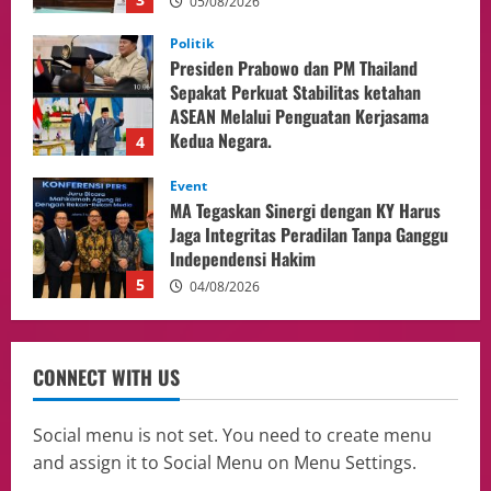
04/08/2026
Event
MA Tegaskan Sinergi dengan KY Harus
Jaga Integritas Peradilan Tanpa Ganggu
Independensi Hakim
5
04/08/2026
opini
Menteri BPLH Moh. Jumhur Hidayat
Adakan Pertemuan Dengan Delegasi 6
lembaga investor, Berorientasi Untuk
Meningkatkan SDM
1
05/08/2026
Health
Aliyuddin: Anak Indonesia di Luar Negeri
CONNECT WITH US
Harus Berprestasi, Berkarakter, dan
Menjaga Nama Baik Bangsa
2
05/08/2026
Social menu is not set. You need to create menu
and assign it to Social Menu on Menu Settings.
Event