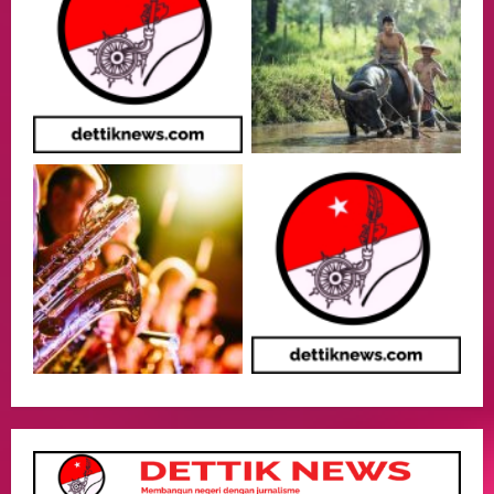
Event
Putusan Diundur Lagi, Pernyataan
Hakim pada Sidang Sebelumnya Jadi
Sorotan
3
05/08/2026
Politik
Presiden Prabowo dan PM Thailand
Sepakat Perkuat Stabilitas ketahan
ASEAN Melalui Penguatan Kerjasama
Kedua Negara.
4
04/08/2026
Event
MA Tegaskan Sinergi dengan KY Harus
Jaga Integritas Peradilan Tanpa Ganggu
Independensi Hakim
5
04/08/2026
opini
Menteri BPLH Moh. Jumhur Hidayat