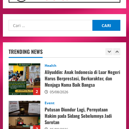
Adakan Pertemuan Dengan Delegasi 6
lembaga investor, Berorientasi Untuk
Meningkatkan SDM
1
05/08/2026
Health
Aliyuddin: Anak Indonesia di Luar Negeri
Harus Berprestasi, Berkarakter, dan
Menjaga Nama Baik Bangsa
TRENDING NEWS
2
05/08/2026
Event
Putusan Diundur Lagi, Pernyataan
Hakim pada Sidang Sebelumnya Jadi
Sorotan
3
05/08/2026
Politik
Presiden Prabowo dan PM Thailand
Sepakat Perkuat Stabilitas ketahan
ASEAN Melalui Penguatan Kerjasama
Kedua Negara.
4