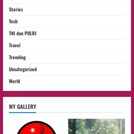
Stories
Tech
TNI dan POLRI
Travel
Trending
Uncategorized
World
Health
MY GALLERY
Aliyuddin: Anak Indonesia di Luar Negeri
Harus Berprestasi, Berkarakter, dan
Menjaga Nama Baik Bangsa
2
05/08/2026