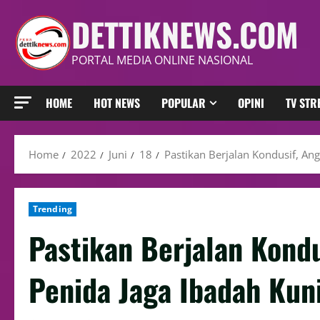
DETTIKNEWS.COM
PORTAL MEDIA ONLINE NASIONAL
HOME
HOT NEWS
POPULAR
OPINI
TV ST
Home
2022
Juni
18
Pastikan Berjalan Kondusif, An
Trending
Pastikan Berjalan Kond
Penida Jaga Ibadah Kun