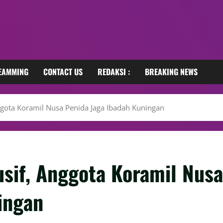
REAMMING
CONTACT US
REDAKSI :
BREAKING NEWS
ggota Koramil Nusa Penida Jaga Ibadah Kuningan
usif, Anggota Koramil Nusa
ingan