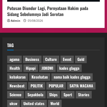
Putusan Diundur Lagi, Pernyataan Hakim pada
Sidang Sebelumnya Jadi Sorotan
Admin
05/08/2026
TAG
agama
Business
Culture
Event
Gold
Health
Hipapi
JOKOWI
kades glagga
kebakaran
Kesehatan
nama baik kades glagga
Newsbeat
POLITIK
POPULAR
SATYA WACANA
Science
Sepakbola
Ships
Sport
Stories
uksw
United states
World