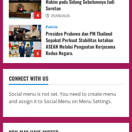
Sepakat Perkuat Stabilitas ketahan
ASEAN Melalui Penguatan Kerjasama
Kedua Negara.
5
04/08/2026
Culture
Pengadilan Agama Jakarta Pusat
Selesaikan 25 Perkara Isbat Nikah bagi
WNI di Johor Bahru
1
06/08/2026
opini
Menteri BPLH Moh. Jumhur Hidayat
CONNECT WITH US
Adakan Pertemuan Dengan Delegasi 6
lembaga investor, Berorientasi Untuk
Meningkatkan SDM
2
Social menu is not set. You need to create menu
05/08/2026
and assign it to Social Menu on Menu Settings.
Health
Aliyuddin: Anak Indonesia di Luar Negeri
Harus Berprestasi, Berkarakter, dan
Menjaga Nama Baik Bangsa
3
05/08/2026