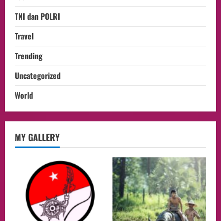
TNI dan POLRI
Travel
Trending
Uncategorized
World
opini
MY GALLERY
Menteri BPLH Moh. Jumhur Hidayat
Adakan Pertemuan Dengan Delegasi 6
lembaga investor, Berorientasi Untuk
Meningkatkan SDM
2
05/08/2026
Health
Aliyuddin: Anak Indonesia di Luar Negeri
Harus Berprestasi, Berkarakter, dan