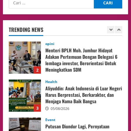
opini
Menteri BPLH Moh. Jumhur Hidayat
Adakan Pertemuan Dengan Delegasi 6
lembaga investor, Berorientasi Untuk
TRENDING NEWS
Meningkatkan SDM
2
05/08/2026
Health
Aliyuddin: Anak Indonesia di Luar Negeri
Harus Berprestasi, Berkarakter, dan
Menjaga Nama Baik Bangsa
3
05/08/2026
Event
Putusan Diundur Lagi, Pernyataan
Hakim pada Sidang Sebelumnya Jadi
Sorotan
4
05/08/2026
Politik
Presiden Prabowo dan PM Thailand