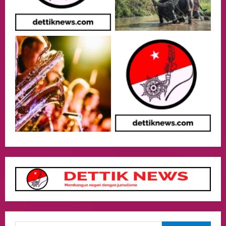
Menjaga Nama Baik Bangsa
3
05/08/2026
Event
Putusan Diundur Lagi, Pernyataan
Hakim pada Sidang Sebelumnya Jadi
Sorotan
4
05/08/2026
Politik
Presiden Prabowo dan PM Thailand
Sepakat Perkuat Stabilitas ketahan
ASEAN Melalui Penguatan Kerjasama
Kedua Negara.
5
04/08/2026
Culture
Pengadilan Agama Jakarta Pusat
Selesaikan 25 Perkara Isbat Nikah bagi
WNI di Johor Bahru
1
06/08/2026