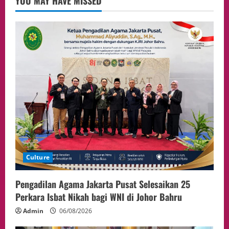
YOU MAY HAVE MISSED
Event
Putusan Diundur Lagi, Pernyataan
Hakim pada Sidang Sebelumnya Jadi
Sorotan
4
05/08/2026
Politik
Presiden Prabowo dan PM Thailand
Sepakat Perkuat Stabilitas ketahan
ASEAN Melalui Penguatan Kerjasama
Kedua Negara.
5
04/08/2026
Culture
Pengadilan Agama Jakarta Pusat Selesaikan 25
Perkara Isbat Nikah bagi WNI di Johor Bahru
Admin
06/08/2026