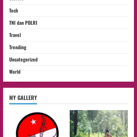
Tech
TNI dan POLRI
Travel
Trending
Uncategorized
World
Health
MY GALLERY
Aliyuddin: Anak Indonesia di Luar Negeri
Harus Berprestasi, Berkarakter, dan
Menjaga Nama Baik Bangsa
2
05/08/2026
Event