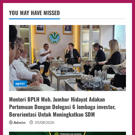
Sorotan
3
05/08/2026
YOU MAY HAVE MISSED
Politik
Presiden Prabowo dan PM Thailand
Sepakat Perkuat Stabilitas ketahan
ASEAN Melalui Penguatan Kerjasama
Kedua Negara.
4
04/08/2026
Event
MA Tegaskan Sinergi dengan KY Harus
Jaga Integritas Peradilan Tanpa Ganggu
Independensi Hakim
opini
5
04/08/2026
Menteri BPLH Moh. Jumhur Hidayat Adakan
Pertemuan Dengan Delegasi 6 lembaga investor,
Berorientasi Untuk Meningkatkan SDM
Admin
05/08/2026