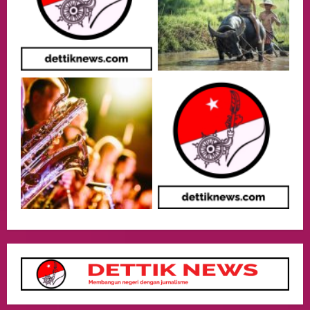
Putusan Diundur Lagi, Pernyataan
Hakim pada Sidang Sebelumnya Jadi
Sorotan
3
05/08/2026
Politik
Presiden Prabowo dan PM Thailand
Sepakat Perkuat Stabilitas ketahan
ASEAN Melalui Penguatan Kerjasama
Kedua Negara.
4
04/08/2026
Event
MA Tegaskan Sinergi dengan KY Harus
Jaga Integritas Peradilan Tanpa Ganggu
Independensi Hakim
5
04/08/2026
opini
Menteri BPLH Moh. Jumhur Hidayat
Adakan Pertemuan Dengan Delegasi 6
lembaga investor, Berorientasi Untuk