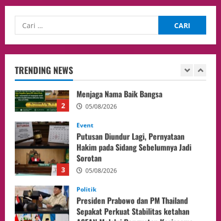
Meningkatkan SDM
1
05/08/2026
Health
Aliyuddin: Anak Indonesia di Luar Negeri
Harus Berprestasi, Berkarakter, dan
Menjaga Nama Baik Bangsa
TRENDING NEWS
2
05/08/2026
Event
Putusan Diundur Lagi, Pernyataan
Hakim pada Sidang Sebelumnya Jadi
Sorotan
3
05/08/2026
Politik
Presiden Prabowo dan PM Thailand
Sepakat Perkuat Stabilitas ketahan
ASEAN Melalui Penguatan Kerjasama
Kedua Negara.
4
04/08/2026