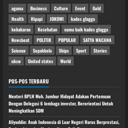
agama
Business
Culture
Event
Gold
Health
Hipapi
JOKOWI
kades glagga
kebakaran
Kesehatan
nama baik kades glagga
Newsbeat
POLITIK
POPULAR
SATYA WACANA
Science
Sepakbola
Ships
Sport
Stories
uksw
United states
World
POS-POS TERBARU
Menteri BPLH Moh. Jumhur Hidayat Adakan Pertemuan
Dengan Delegasi 6 lembaga investor, Berorientasi Untuk
Meningkatkan SDM
Aliyuddin: Anak Indonesia di Luar Negeri Harus Berprestasi,