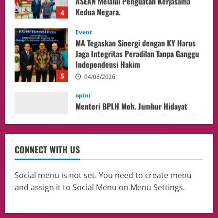
Event
MA Tegaskan Sinergi dengan KY Harus
Jaga Integritas Peradilan Tanpa Ganggu
Independensi Hakim
5
04/08/2026
opini
Menteri BPLH Moh. Jumhur Hidayat
Adakan Pertemuan Dengan Delegasi 6
lembaga investor, Berorientasi Untuk
Meningkatkan SDM
1
05/08/2026
Health
Aliyuddin: Anak Indonesia di Luar Negeri
CONNECT WITH US
Harus Berprestasi, Berkarakter, dan
Menjaga Nama Baik Bangsa
2
05/08/2026
Social menu is not set. You need to create menu
and assign it to Social Menu on Menu Settings.
Event
Putusan Diundur Lagi, Pernyataan
Hakim pada Sidang Sebelumnya Jadi