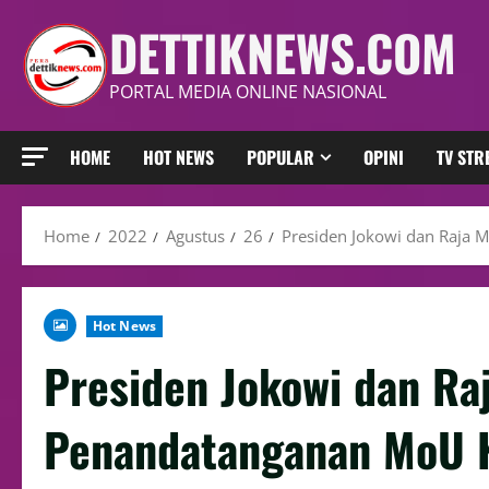
DETTIKNEWS.COM
PORTAL MEDIA ONLINE NASIONAL
HOME
HOT NEWS
POPULAR
OPINI
TV ST
Home
2022
Agustus
26
Presiden Jokowi dan Raja 
Hot News
Presiden Jokowi dan Raj
Penandatanganan MoU 