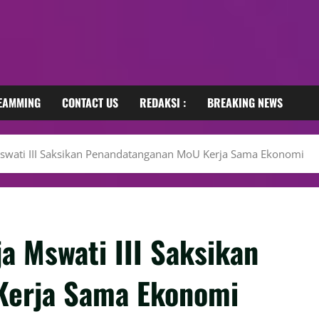
REAMMING
CONTACT US
REDAKSI :
BREAKING NEWS
Mswati III Saksikan Penandatanganan MoU Kerja Sama Ekonomi
a Mswati III Saksikan
Kerja Sama Ekonomi