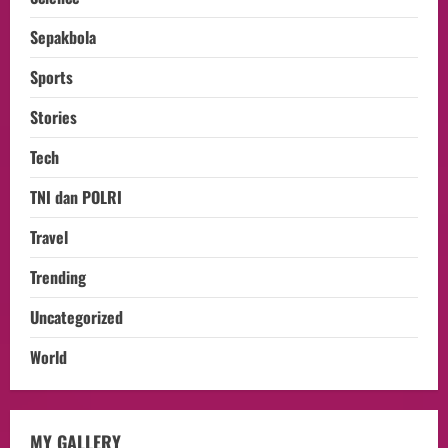
Sepakbola
Sports
Stories
Tech
TNI dan POLRI
Travel
Trending
Uncategorized
opini
Menteri BPLH Moh. Jumhur Hidayat
World
Adakan Pertemuan Dengan Delegasi 6
lembaga investor, Berorientasi Untuk
Meningkatkan SDM
2
MY GALLERY
05/08/2026