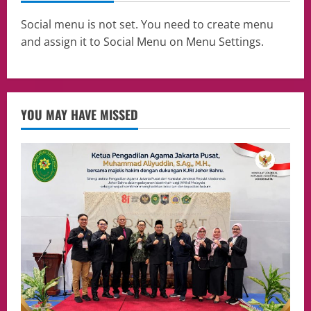
Harus Berprestasi, Berkarakter, dan
Menjaga Nama Baik Bangsa
Social menu is not set. You need to create menu
3
05/08/2026
and assign it to Social Menu on Menu Settings.
Event
Putusan Diundur Lagi, Pernyataan
Hakim pada Sidang Sebelumnya Jadi
Sorotan
YOU MAY HAVE MISSED
4
05/08/2026
Politik
Presiden Prabowo dan PM Thailand
Sepakat Perkuat Stabilitas ketahan
ASEAN Melalui Penguatan Kerjasama
Kedua Negara.
5
04/08/2026