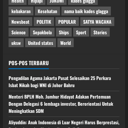
Health
Hipapi
JOKOWI
kades glagga
kebakaran
Kesehatan
nama baik kades glagga
Newsbeat
POLITIK
POPULAR
SATYA WACANA
Science
Sepakbola
Ships
Sport
Stories
uksw
United states
World
POS-POS TERBARU
Pengadilan Agama Jakarta Pusat Selesaikan 25 Perkara
Isbat Nikah bagi WNI di Johor Bahru
Menteri BPLH Moh. Jumhur Hidayat Adakan Pertemuan
Dengan Delegasi 6 lembaga investor, Berorientasi Untuk
Meningkatkan SDM
Aliyuddin: Anak Indonesia di Luar Negeri Harus Berprestasi,