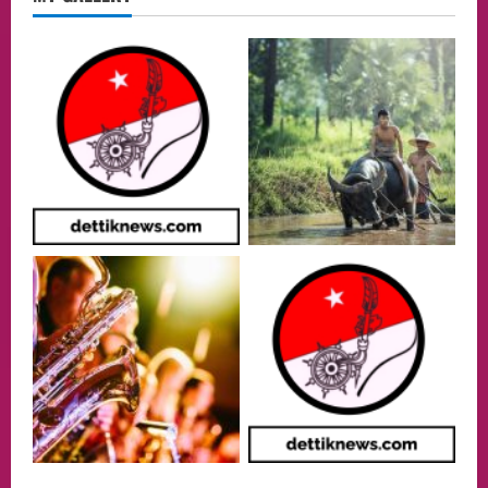
Health
Aliyuddin: Anak Indonesia di Luar Negeri
Harus Berprestasi, Berkarakter, dan
Menjaga Nama Baik Bangsa
3
05/08/2026
Event
Putusan Diundur Lagi, Pernyataan
Hakim pada Sidang Sebelumnya Jadi
Sorotan
4
05/08/2026
Politik
Presiden Prabowo dan PM Thailand
Sepakat Perkuat Stabilitas ketahan
ASEAN Melalui Penguatan Kerjasama
Kedua Negara.
5
04/08/2026
Culture
Pengadilan Agama Jakarta Pusat
Selesaikan 25 Perkara Isbat Nikah bagi