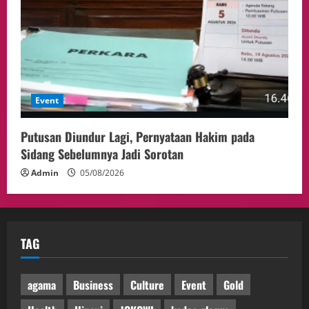
Event
Putusan Diundur Lagi, Pernyataan Hakim pada
Sidang Sebelumnya Jadi Sorotan
Admin
05/08/2026
TAG
agama
Business
Culture
Event
Gold