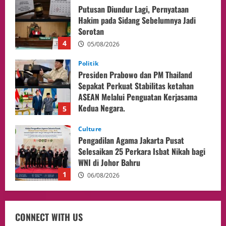
Politik
Presiden Prabowo dan PM Thailand
Sepakat Perkuat Stabilitas ketahan
ASEAN Melalui Penguatan Kerjasama
Kedua Negara.
5
04/08/2026
Culture
Pengadilan Agama Jakarta Pusat
Selesaikan 25 Perkara Isbat Nikah bagi
WNI di Johor Bahru
1
06/08/2026
opini
Menteri BPLH Moh. Jumhur Hidayat
Adakan Pertemuan Dengan Delegasi 6
lembaga investor, Berorientasi Untuk
Meningkatkan SDM
2
05/08/2026
Health
CONNECT WITH US
Aliyuddin: Anak Indonesia di Luar Negeri