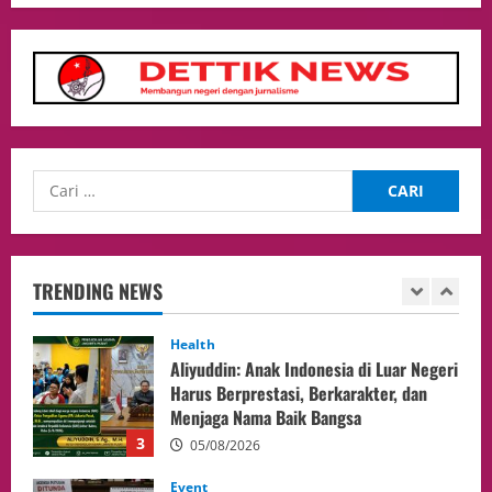
WNI di Johor Bahru
1
06/08/2026
opini
Menteri BPLH Moh. Jumhur Hidayat
Adakan Pertemuan Dengan Delegasi 6
lembaga investor, Berorientasi Untuk
Meningkatkan SDM
2
05/08/2026
Health
Aliyuddin: Anak Indonesia di Luar Negeri
Harus Berprestasi, Berkarakter, dan
TRENDING NEWS
Menjaga Nama Baik Bangsa
3
05/08/2026
Event
Putusan Diundur Lagi, Pernyataan
Hakim pada Sidang Sebelumnya Jadi
Sorotan
4
05/08/2026