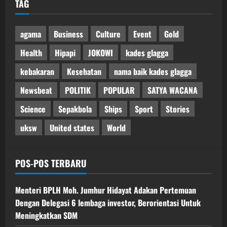
TAG
agama
Business
Culture
Event
Gold
Health
Hipapi
JOKOWI
kades glagga
kebakaran
Kesehatan
nama baik kades glagga
Newsbeat
POLITIK
POPULAR
SATYA WACANA
Science
Sepakbola
Ships
Sport
Stories
uksw
United states
World
POS-POS TERBARU
Menteri BPLH Moh. Jumhur Hidayat Adakan Pertemuan
Dengan Delegasi 6 lembaga investor, Berorientasi Untuk
Meningkatkan SDM