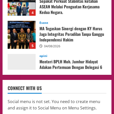
Kedua Negara.
4
04/08/2026
Event
MA Tegaskan Sinergi dengan KY Harus
Jaga Integritas Peradilan Tanpa Ganggu
Independensi Hakim
5
04/08/2026
opini
Menteri BPLH Moh. Jumhur Hidayat
Adakan Pertemuan Dengan Delegasi 6
lembaga investor, Berorientasi Untuk
Meningkatkan SDM
1
05/08/2026
Health
Aliyuddin: Anak Indonesia di Luar Negeri
CONNECT WITH US
Harus Berprestasi, Berkarakter, dan
Menjaga Nama Baik Bangsa
2
05/08/2026
Social menu is not set. You need to create menu
and assign it to Social Menu on Menu Settings.
Event