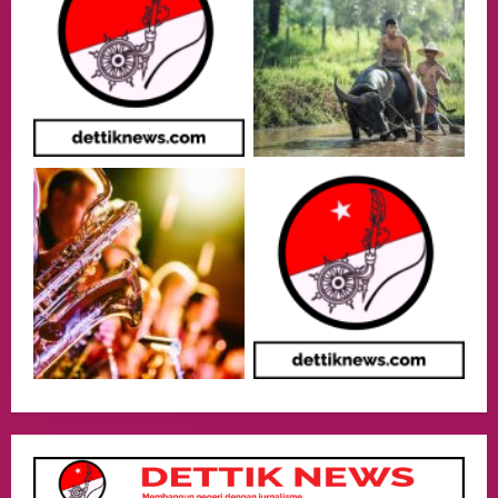
Event
Putusan Diundur Lagi, Pernyataan
Hakim pada Sidang Sebelumnya Jadi
Sorotan
3
05/08/2026
Politik
Presiden Prabowo dan PM Thailand
Sepakat Perkuat Stabilitas ketahan
ASEAN Melalui Penguatan Kerjasama
Kedua Negara.
4
04/08/2026
Event
MA Tegaskan Sinergi dengan KY Harus
Jaga Integritas Peradilan Tanpa Ganggu
Independensi Hakim
5
04/08/2026
opini
Menteri BPLH Moh. Jumhur Hidayat