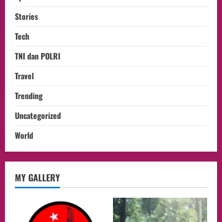
Stories
Tech
TNI dan POLRI
Travel
Trending
Uncategorized
World
Health
MY GALLERY
Aliyuddin: Anak Indonesia di Luar Negeri
Harus Berprestasi, Berkarakter, dan
Menjaga Nama Baik Bangsa
2
05/08/2026