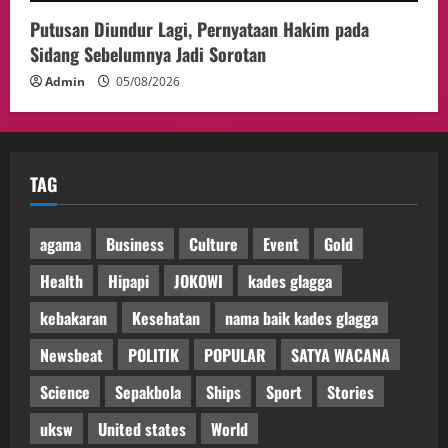
Putusan Diundur Lagi, Pernyataan Hakim pada
Sidang Sebelumnya Jadi Sorotan
Admin
05/08/2026
TAG
agama
Business
Culture
Event
Gold
Health
Hipapi
JOKOWI
kades glagga
kebakaran
Kesehatan
nama baik kades glagga
Newsbeat
POLITIK
POPULAR
SATYA WACANA
Science
Sepakbola
Ships
Sport
Stories
uksw
United states
World