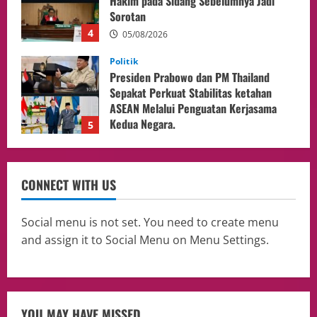
Sepakat Perkuat Stabilitas ketahan
ASEAN Melalui Penguatan Kerjasama
Kedua Negara.
5
04/08/2026
Culture
Pengadilan Agama Jakarta Pusat
Selesaikan 25 Perkara Isbat Nikah bagi
WNI di Johor Bahru
1
06/08/2026
opini
Menteri BPLH Moh. Jumhur Hidayat
CONNECT WITH US
Adakan Pertemuan Dengan Delegasi 6
lembaga investor, Berorientasi Untuk
Meningkatkan SDM
2
Social menu is not set. You need to create menu
05/08/2026
and assign it to Social Menu on Menu Settings.
Health
Aliyuddin: Anak Indonesia di Luar Negeri
Harus Berprestasi, Berkarakter, dan
Menjaga Nama Baik Bangsa
3
05/08/2026
YOU MAY HAVE MISSED