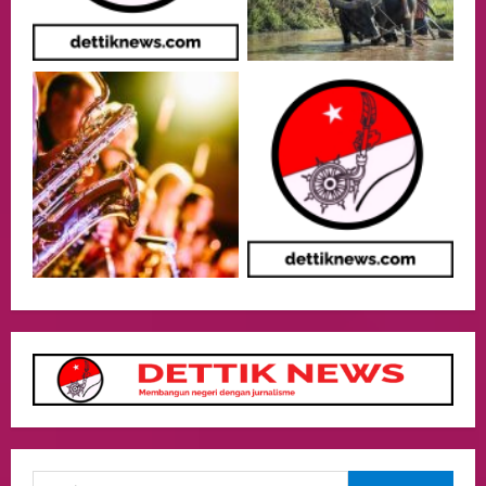
Menjaga Nama Baik Bangsa
3
05/08/2026
Event
Putusan Diundur Lagi, Pernyataan
Hakim pada Sidang Sebelumnya Jadi
Sorotan
4
05/08/2026
Politik
Presiden Prabowo dan PM Thailand
Sepakat Perkuat Stabilitas ketahan
ASEAN Melalui Penguatan Kerjasama
Kedua Negara.
5
04/08/2026
Culture
Pengadilan Agama Jakarta Pusat
Selesaikan 25 Perkara Isbat Nikah bagi
WNI di Johor Bahru
1
06/08/2026