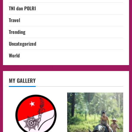
TNI dan POLRI
Travel
Trending
Uncategorized
World
opini
MY GALLERY
Menteri BPLH Moh. Jumhur Hidayat
Adakan Pertemuan Dengan Delegasi 6
lembaga investor, Berorientasi Untuk
Meningkatkan SDM
2
05/08/2026
Health
Aliyuddin: Anak Indonesia di Luar Negeri
Harus Berprestasi, Berkarakter, dan