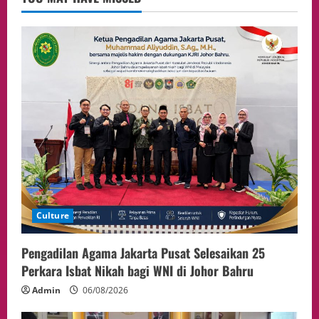
Event
Putusan Diundur Lagi, Pernyataan
Hakim pada Sidang Sebelumnya Jadi
Sorotan
4
05/08/2026
Politik
Presiden Prabowo dan PM Thailand
Sepakat Perkuat Stabilitas ketahan
ASEAN Melalui Penguatan Kerjasama
Kedua Negara.
5
04/08/2026
Culture
Pengadilan Agama Jakarta Pusat Selesaikan 25
Perkara Isbat Nikah bagi WNI di Johor Bahru
Admin
06/08/2026