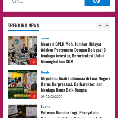
opini
Menteri BPLH Moh. Jumhur Hidayat
Adakan Pertemuan Dengan Delegasi 6
lembaga investor, Berorientasi Untuk
TRENDING NEWS
Meningkatkan SDM
2
05/08/2026
Health
Aliyuddin: Anak Indonesia di Luar Negeri
Harus Berprestasi, Berkarakter, dan
Menjaga Nama Baik Bangsa
3
05/08/2026
Event
Putusan Diundur Lagi, Pernyataan
Hakim pada Sidang Sebelumnya Jadi
Sorotan
4
05/08/2026
Politik
Presiden Prabowo dan PM Thailand